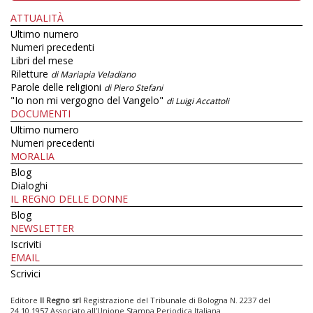
ATTUALITÀ
Ultimo numero
Numeri precedenti
Libri del mese
Riletture
di Mariapia Veladiano
Parole delle religioni
di Piero Stefani
"Io non mi vergogno del Vangelo"
di Luigi Accattoli
DOCUMENTI
Ultimo numero
Numeri precedenti
MORALIA
Blog
Dialoghi
IL REGNO DELLE DONNE
Blog
NEWSLETTER
Iscriviti
EMAIL
Scrivici
Editore
Il Regno srl
Registrazione del Tribunale di Bologna N. 2237 del
24.10.1957 Associato all’Unione Stampa Periodica Italiana