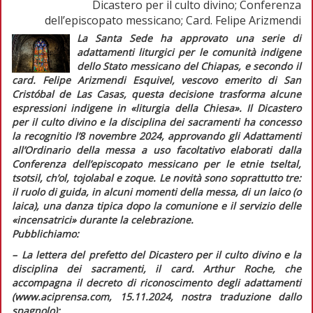
Dicastero per il culto divino; Conferenza
dell’episcopato messicano; Card. Felipe Arizmendi
La Santa Sede ha approvato una serie di
adattamenti liturgici per le comunità indigene
dello Stato messicano del Chiapas, e secondo il
card. Felipe Arizmendi Esquivel, vescovo emerito di San
Cristóbal de Las Casas, questa decisione trasforma alcune
espressioni indigene in
«liturgia della Chiesa»
. Il Dicastero
per il culto divino e la disciplina dei sacramenti ha concesso
la
recognitio
l’8 novembre 2024, approvando gli
Adattamenti
all’Ordinario della messa a uso facoltativo
elaborati dalla
Conferenza dell’episcopato messicano per le etnie
tseltal,
tsotsil, ch’ol, tojolabal
e
zoque
. Le novità sono soprattutto tre:
il ruolo di guida, in alcuni momenti della messa, di un laico (o
laica), una danza tipica dopo la comunione e il servizio delle
«incensatrici» durante la celebrazione.
Pubblichiamo:
–
L
a lettera del prefetto del Dicastero per il culto divino e la
disciplina dei sacramenti, il card. Arthur Roche, che
accompagna il decreto di riconoscimento degli adattamenti
(www.aciprensa.com, 15.11.2024, nostra traduzione dallo
spagnolo);