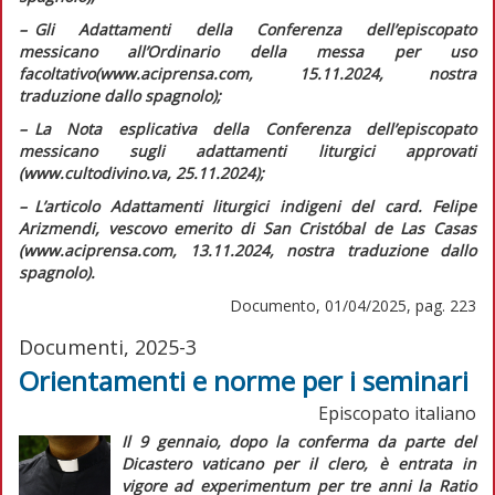
–
G
li
Adattamenti della Conferenza dell’episcopato
messicano all’Ordinario della messa per uso
facoltativo
(www.aciprensa.com, 15.11.2024, nostra
traduzione dallo spagnolo);
–
L
a Nota esplicativa della Conferenza dell’episcopato
messicano sugli adattamenti liturgici approvati
(www.cultodivino.va, 25.11.2024);
–
L
’articolo
Adattamenti liturgici indigeni
del card. Felipe
Arizmendi, vescovo emerito di San Cristóbal de Las Casas
(www.aciprensa.com, 13.11.2024, nostra traduzione dallo
spagnolo).
Documento, 01/04/2025, pag. 223
Documenti, 2025-3
Orientamenti e norme per i seminari
Episcopato italiano
Il 9 gennaio, dopo la conferma da parte del
Dicastero vaticano per il clero, è entrata in
vigore
ad experimentum
per tre anni la
Ratio