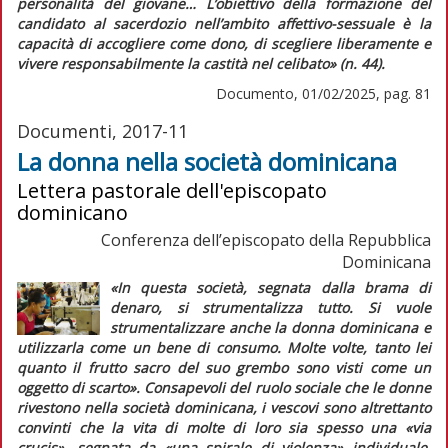
personalità del giovane…
L’obiettivo della formazione del
candidato al sacerdozio nell’ambito affettivo-sessuale è la
capacità di accogliere come dono, di scegliere liberamente e
vivere responsabilmente la castità nel celibato»
(n. 44).
Documento, 01/02/2025, pag. 81
Documenti, 2017-11
La donna nella società dominicana
Lettera pastorale dell'episcopato
dominicano
Conferenza dell’episcopato della Repubblica
Dominicana
«In questa società, segnata dalla brama di
denaro, si strumentalizza tutto. Si vuole
strumentalizzare anche la donna dominicana e
utilizzarla come un bene di consumo. Molte volte, tanto lei
quanto il frutto sacro del suo grembo sono visti come un
oggetto di scarto»
. Consapevoli del ruolo sociale che le donne
rivestono nella società dominicana, i vescovi sono altrettanto
convinti che la vita di molte di loro sia spesso una
«via
crucis»
, segnata da
«una spirale di violenza»
individuale,