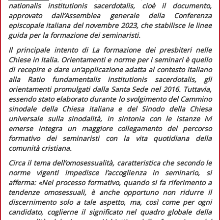
nationalis institutionis sacerdotalis,
cioè il documento,
approvato dall’Assemblea generale della Conferenza
episcopale italiana del novembre 2023, che stabilisce le linee
guida per la formazione dei seminaristi.
Il principale intento di
La formazione dei presbiteri nelle
Chiese in Italia.
Orientamenti e norme per i seminari
è quello
di recepire e dare un’applicazione adatta al contesto italiano
alla
Ratio fundamentalis institutionis sacerdotalis,
gli
orientamenti promulgati dalla Santa Sede nel 2016. Tuttavia,
essendo stato elaborato durante lo svolgimento del Cammino
sinodale della Chiesa italiana e del Sinodo della Chiesa
universale sulla sinodalità, in sintonia con le istanze ivi
emerse integra un maggiore collegamento del percorso
formativo dei seminaristi con la vita quotidiana della
comunità cristiana.
Circa il tema dell’omosessualità, caratteristica che secondo le
norme vigenti impedisce l’accoglienza in seminario, si
afferma:
«Nel processo formativo, quando si fa riferimento a
tendenze omosessuali, è anche opportuno non ridurre il
discernimento solo a tale aspetto, ma, così come per ogni
candidato, coglierne il significato nel quadro globale della