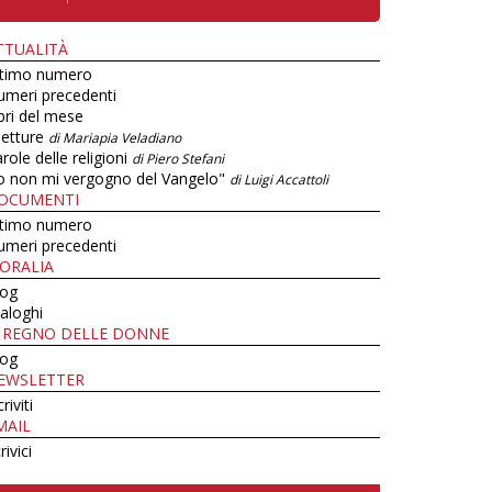
TTUALITÀ
ltimo numero
umeri precedenti
bri del mese
letture
di Mariapia Veladiano
role delle religioni
di Piero Stefani
o non mi vergogno del Vangelo"
di Luigi Accattoli
OCUMENTI
ltimo numero
umeri precedenti
ORALIA
log
aloghi
L REGNO DELLE DONNE
log
EWSLETTER
criviti
MAIL
rivici