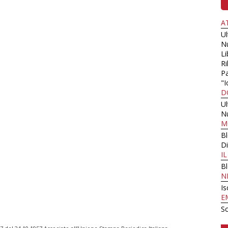
A
U
N
Li
Ri
Pa
"I
D
U
N
M
B
Di
I
B
N
Is
E
Sc