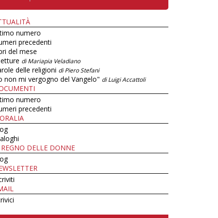
TTUALITÀ
ltimo numero
umeri precedenti
bri del mese
letture
di Mariapia Veladiano
role delle religioni
di Piero Stefani
o non mi vergogno del Vangelo"
di Luigi Accattoli
OCUMENTI
ltimo numero
umeri precedenti
ORALIA
log
aloghi
L REGNO DELLE DONNE
log
EWSLETTER
criviti
MAIL
rivici