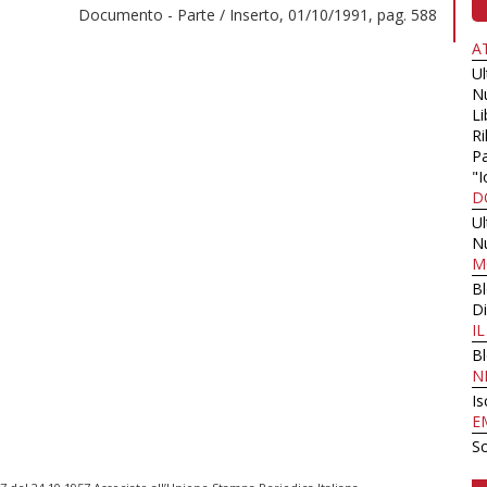
Documento - Parte / Inserto, 01/10/1991, pag. 588
A
U
N
Li
Ri
Pa
"I
D
U
N
M
B
Di
I
B
N
Is
E
Sc