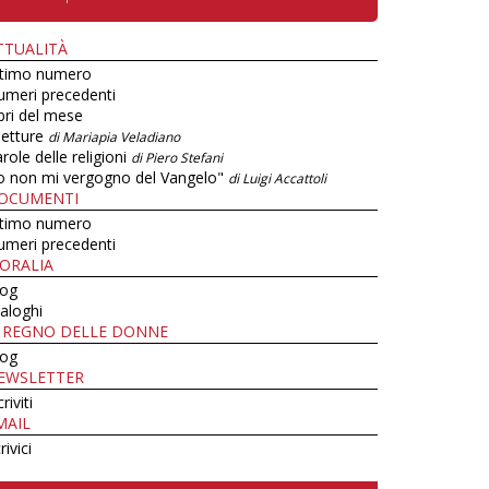
TTUALITÀ
ltimo numero
umeri precedenti
bri del mese
letture
di Mariapia Veladiano
role delle religioni
di Piero Stefani
o non mi vergogno del Vangelo"
di Luigi Accattoli
OCUMENTI
ltimo numero
umeri precedenti
ORALIA
log
aloghi
L REGNO DELLE DONNE
log
EWSLETTER
criviti
MAIL
rivici