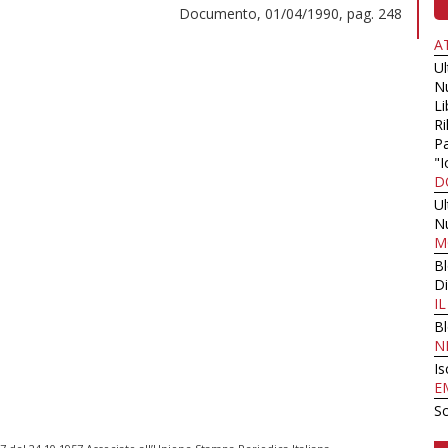
Documento, 01/04/1990, pag. 248
A
U
N
Li
Ri
Pa
"I
D
U
N
M
B
Di
I
B
N
Is
E
Sc