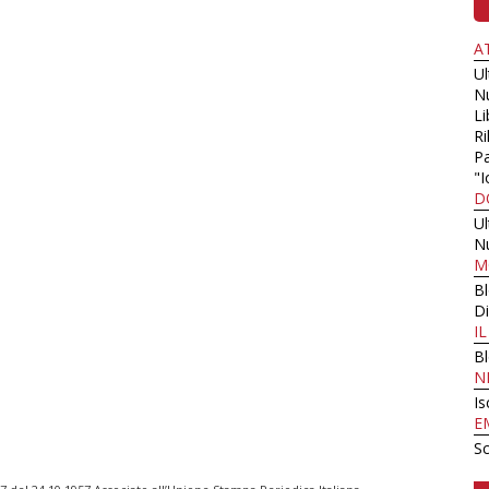
A
U
N
Li
Ri
Pa
"I
D
U
N
M
B
Di
I
B
N
Is
E
Sc