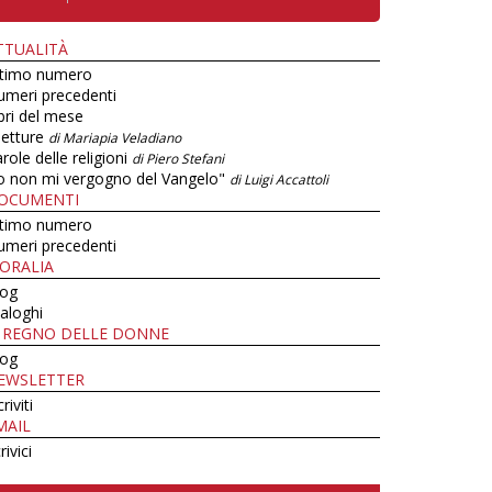
TTUALITÀ
ltimo numero
umeri precedenti
bri del mese
letture
di Mariapia Veladiano
role delle religioni
di Piero Stefani
o non mi vergogno del Vangelo"
di Luigi Accattoli
OCUMENTI
ltimo numero
umeri precedenti
ORALIA
log
aloghi
L REGNO DELLE DONNE
log
EWSLETTER
criviti
MAIL
rivici