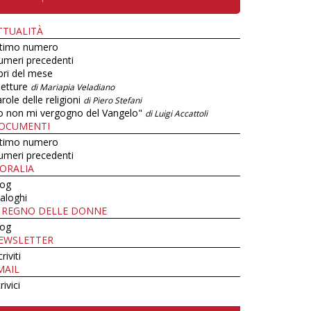
TTUALITÀ
ltimo numero
umeri precedenti
bri del mese
letture
di Mariapia Veladiano
role delle religioni
di Piero Stefani
o non mi vergogno del Vangelo"
di Luigi Accattoli
OCUMENTI
ltimo numero
umeri precedenti
ORALIA
log
aloghi
L REGNO DELLE DONNE
log
EWSLETTER
criviti
MAIL
rivici