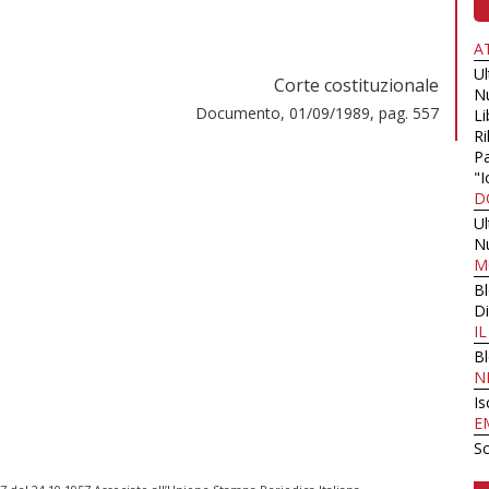
A
U
Corte costituzionale
N
Documento, 01/09/1989, pag. 557
Li
Ri
Pa
"I
D
U
N
M
B
Di
I
B
N
Is
E
Sc