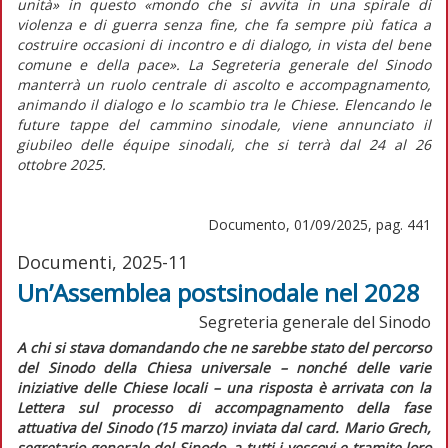
unità»
in questo
«mondo che si avvita in una spirale di
violenza e di guerra senza fine, che fa sempre più fatica a
costruire occasioni di incontro e di dialogo, in vista del bene
comune e della pace»
. La Segreteria generale del Sinodo
manterrà un ruolo centrale di ascolto e accompagnamento,
animando il dialogo e lo scambio tra le Chiese. Elencando le
future tappe del cammino sinodale, viene annunciato il
giubileo delle
équipe
sinodali, che si terrà dal 24 al 26
ottobre 2025.
Documento, 01/09/2025, pag. 441
Documenti, 2025-11
Un’Assemblea postsinodale nel 2028
Segreteria generale del Sinodo
A chi si stava domandando che ne sarebbe stato del percorso
del Sinodo della Chiesa universale – nonché delle varie
iniziative delle Chiese locali – una risposta è arrivata con la
Lettera sul processo di accompagnamento della fase
attuativa del Sinodo
(15 marzo) inviata dal card. Mario Grech,
segretario generale del Sinodo, a tutti i vescovi e tramite loro