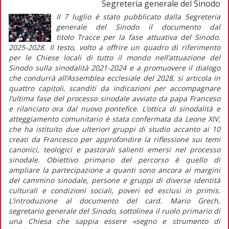
Segreteria generale del Sinodo
Il 7 luglio è stato pubblicato dalla Segreteria
generale del Sinodo il documento dal
titolo
Tracce per la fase attuativa del Sinodo.
2025-2028.
Il testo, volto a offrire un quadro di riferimento
per le Chiese locali di tutto il mondo nell’attuazione del
Sinodo sulla sinodalità 2021-2024 e a promuovere il dialogo
che condurrà all’Assemblea ecclesiale del 2028, si articola in
quattro capitoli, scanditi da indicazioni per accompagnare
l’ultima fase del processo sinodale avviato da papa Franceso
e rilanciato ora dal nuovo pontefice. L’ottica di sinodalità e
atteggiamento comunitario è stata confermata da Leone XIV,
che ha istituito due ulteriori gruppi di studio accanto ai 10
creati da Francesco per approfondire la riflessione sui temi
canonici, teologici e pastorali salienti emersi nel processo
sinodale. Obiettivo primario del percorso è quello di
ampliare la partecipazione a quanti sono ancora ai margini
del cammino sinodale, persone e gruppi di diverse identità
culturali e condizioni sociali, poveri ed esclusi
in primis
.
L’introduzione al documento del card. Mario Grech,
segretario generale del Sinodo, sottolinea il ruolo primario di
una Chiesa che sappia essere
«segno e strumento di