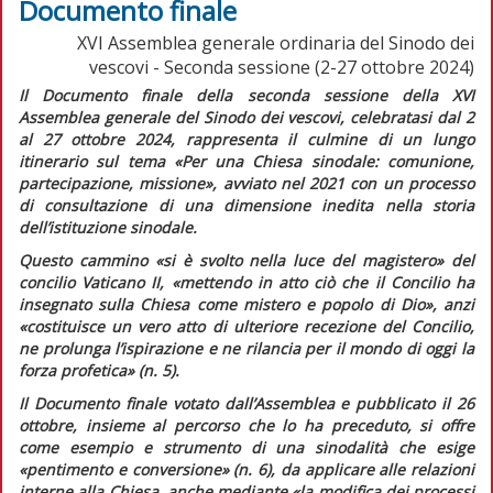
Documento finale
XVI Assemblea generale ordinaria del Sinodo dei
vescovi - Seconda sessione (2-27 ottobre 2024)
Il
Documento finale
della seconda sessione della XVI
Assemblea generale del Sinodo dei vescovi, celebratasi dal 2
al 27 ottobre 2024, rappresenta il culmine di un lungo
itinerario sul tema «Per una Chiesa sinodale: comunione,
partecipazione, missione», avviato nel 2021 con un processo
di consultazione di una dimensione inedita nella storia
dell’istituzione sinodale.
Questo cammino «si è svolto nella luce del magistero» del
concilio Vaticano II, «mettendo in atto ciò che il Concilio ha
insegnato sulla Chiesa come mistero e popolo di Dio», anzi
«costituisce un vero atto di ulteriore recezione del Concilio,
ne prolunga l’ispirazione e ne rilancia per il mondo di oggi la
forza profetica» (n. 5).
Il
Documento finale
votato dall’Assemblea e pubblicato il 26
ottobre, insieme al percorso che lo ha preceduto, si offre
come esempio e strumento di una sinodalità che esige
«pentimento e conversione» (n. 6), da applicare alle relazioni
interne alla Chiesa, anche mediante «la modifica dei processi