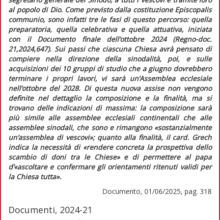
al popolo di Dio. Come previsto dalla costituzione
Episcopalis
communio,
sono infatti tre le fasi di questo percorso: quella
preparatoria, quella celebrativa e quella attuativa, iniziata
con il
Documento finale
dell’ottobre 2024 (
Regno-doc.
21,2024,647). Sui passi che ciascuna Chiesa avrà pensato di
compiere nella direzione della sinodalità, poi, e sulle
acquisizioni dei 10 gruppi di studio che a giugno dovrebbero
terminare i propri lavori, vi sarà un’Assemblea ecclesiale
nell’ottobre del 2028. Di questa nuova assise non vengono
definite nel dettaglio la composizione e la finalità, ma si
trovano delle indicazioni di massima: la composizione sarà
più simile alle assemblee ecclesiali continentali che alle
assemblee sinodali, che sono e rimangono
«sostanzialmente
un’assemblea di vescovi»
; quanto alla finalità, il card. Grech
indica la necessità di
«rendere concreta la prospettiva dello
scambio di doni tra le Chiese»
e di permettere al papa
d’
«ascoltare e confermare gli orientamenti ritenuti validi per
la Chiesa tutta».
Documento, 01/06/2025, pag. 318
Documenti, 2024-21