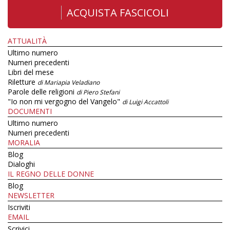
ACQUISTA FASCICOLI
ATTUALITÀ
Ultimo numero
Numeri precedenti
Libri del mese
Riletture
di Mariapia Veladiano
Parole delle religioni
di Piero Stefani
"Io non mi vergogno del Vangelo"
di Luigi Accattoli
DOCUMENTI
Ultimo numero
Numeri precedenti
MORALIA
Blog
Dialoghi
IL REGNO DELLE DONNE
Blog
NEWSLETTER
Iscriviti
EMAIL
Scrivici