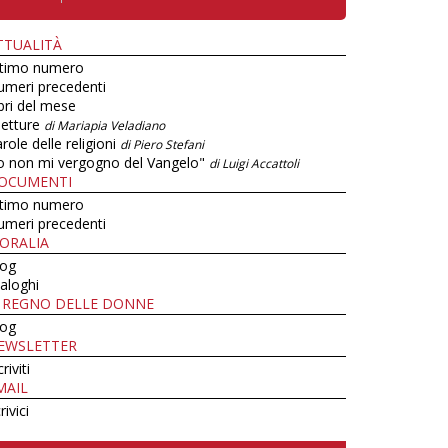
TTUALITÀ
ltimo numero
umeri precedenti
bri del mese
letture
di Mariapia Veladiano
role delle religioni
di Piero Stefani
o non mi vergogno del Vangelo"
di Luigi Accattoli
OCUMENTI
ltimo numero
umeri precedenti
ORALIA
log
aloghi
L REGNO DELLE DONNE
log
EWSLETTER
criviti
MAIL
rivici