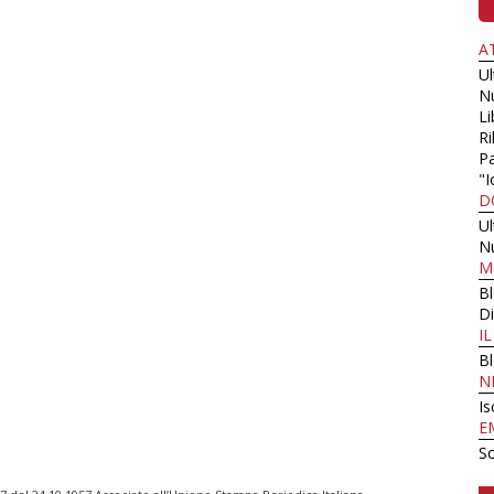
A
U
N
Li
Ri
Pa
"I
D
U
N
M
B
Di
I
B
N
Is
E
Sc