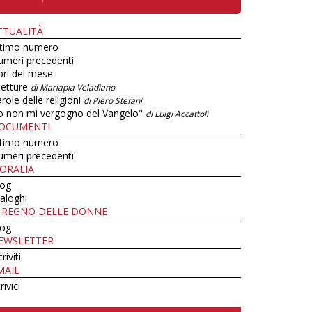
TTUALITÀ
ltimo numero
umeri precedenti
bri del mese
letture
di Mariapia Veladiano
role delle religioni
di Piero Stefani
o non mi vergogno del Vangelo"
di Luigi Accattoli
OCUMENTI
ltimo numero
umeri precedenti
ORALIA
log
aloghi
L REGNO DELLE DONNE
log
EWSLETTER
criviti
MAIL
rivici