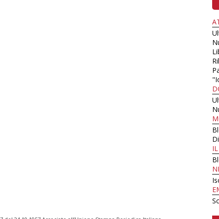
A
U
N
Li
Ri
Pa
"I
D
U
N
M
B
Di
I
B
N
Is
E
Sc