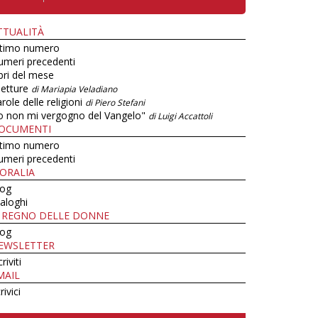
TTUALITÀ
ltimo numero
umeri precedenti
bri del mese
letture
di Mariapia Veladiano
role delle religioni
di Piero Stefani
o non mi vergogno del Vangelo"
di Luigi Accattoli
OCUMENTI
ltimo numero
umeri precedenti
ORALIA
log
aloghi
L REGNO DELLE DONNE
log
EWSLETTER
criviti
MAIL
rivici