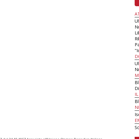
A
U
N
Li
Ri
Pa
"I
D
U
N
M
B
Di
I
B
N
Is
E
Sc