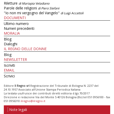
Riletture
di Mariapia Veladiano
Parole delle religioni
di Piero Stefani
"Io non mi vergogno del Vangelo"
di Luigi Accattoli
DOCUMENTI
Ultimo numero
Numeri precedenti
MORALIA
Blog
Dialoghi
IL REGNO DELLE DONNE
Blog
NEWSLETTER
Iscriviti
EMAIL
Scrivici
Editore
Il Regno srl
Registrazione del Tribunale di Bologna N. 2237 del
24.10.1957 Associato all’Unione Stampa Periodica Italiana
La testata usufruisce dei contributi diretti editoria d.lgs 70/2017
Direzione e redazione Via del Monte 5 40126 Bologna (Bo) tel 051 0956100 - fax
051 0956310
ilregno@ilregno.it
Note legali