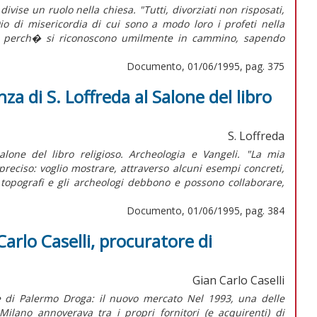
vise un ruolo nella chiesa. "Tutti, divorziati non risposati,
io di misericordia di cui sono a modo loro i profeti nella
ia perch� si riconoscono umilmente in cammino, sapendo
Documento, 01/06/1995, pag. 375
a di S. Loffreda al Salone del libro
S. Loffreda
lone del libro religioso. Archeologia e Vangeli. "La mia
reciso: voglio mostrare, attraverso alcuni esempi concreti,
 i topografi e gli archeologi debbono e possono collaborare,
Documento, 01/06/1995, pag. 384
arlo Caselli, procuratore di
Gian Carlo Caselli
re di Palermo Droga: il nuovo mercato Nel 1993, una delle
ilano annoverava tra i propri fornitori (e acquirenti) di