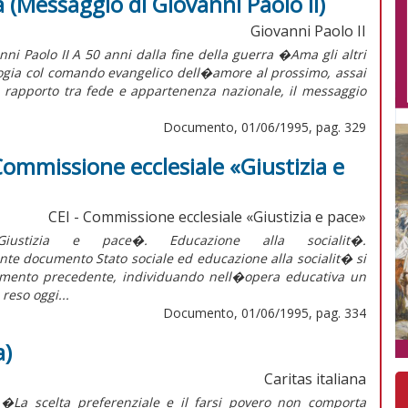
a (Messaggio di Giovanni Paolo II)
Giovanni Paolo II
ni Paolo II A 50 anni dalla fine della guerra �Ama gli altri
logia col comando evangelico dell�amore al prossimo, assai
el rapporto tra fede e appartenenza nazionale, il messaggio
Documento, 01/06/1995, pag. 329
 Commissione ecclesiale «Giustizia e
CEI - Commissione ecclesiale «Giustizia e pace»
ustizia e pace�. Educazione alla socialit�.
ciale ed educazione alla socialit� si
umento precedente, individuando nell�opera educativa un
reso oggi...
Documento, 01/06/1995, pag. 334
a)
Caritas italiana
e. �La scelta preferenziale e il farsi povero non comporta