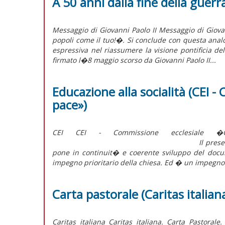
A 50 anni dalla fine della guerr
Messaggio di Giovanni Paolo II Messaggio di Giovan
popoli come il tuo!�. Si conclude con questa ana
espressiva nel riassumere la visione pontificia d
firmato l�8 maggio scorso da Giovanni Paolo II...
Educazione alla socialità (CEI -
pace»)
CEI CEI - Commissione ecclesiale �Gi
Il presente documento Stato so
pone in continuit� e coerente sviluppo del doc
impegno prioritario della chiesa. Ed � un impegno 
Carta pastorale (Caritas italian
Caritas italiana Caritas italiana. Carta Pastoral