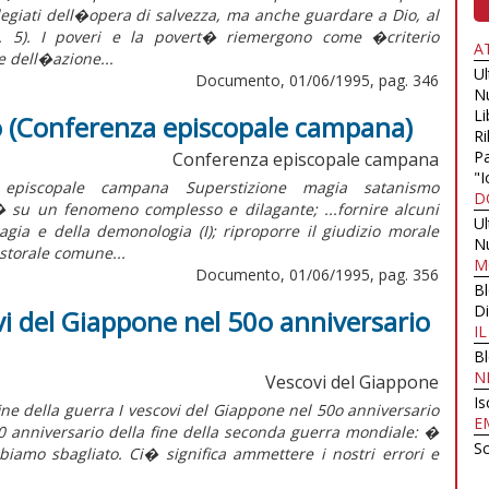
legiati dell�opera di salvezza, ma anche guardare a Dio, al
. 5). I poveri e la povert� riemergono come �criterio
A
e dell�azione...
U
Documento, 01/06/1995, pag. 346
N
Li
 (Conferenza episcopale campana)
Ri
Pa
Conferenza episcopale campana
"I
episcopale campana Superstizione magia satanismo
D
su un fenomeno complesso e dilagante; ...fornire alcuni
U
magia e della demonologia (I); riproporre il giudizio morale
N
astorale comune...
M
Documento, 01/06/1995, pag. 356
B
Di
ovi del Giappone nel 50o anniversario
I
B
N
Vescovi del Giappone
Is
ine della guerra I vescovi del Giappone nel 50o anniversario
E
 50 anniversario della fine della seconda guerra mondiale: �
Sc
biamo sbagliato. Ci� significa ammettere i nostri errori e