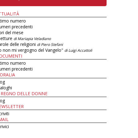
TTUALITÀ
ltimo numero
umeri precedenti
bri del mese
letture
di Mariapia Veladiano
role delle religioni
di Piero Stefani
o non mi vergogno del Vangelo"
di Luigi Accattoli
OCUMENTI
ltimo numero
umeri precedenti
ORALIA
log
aloghi
L REGNO DELLE DONNE
log
EWSLETTER
criviti
MAIL
rivici