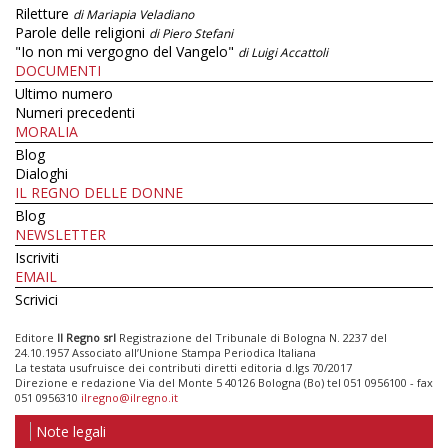
Riletture
di Mariapia Veladiano
Parole delle religioni
di Piero Stefani
"Io non mi vergogno del Vangelo"
di Luigi Accattoli
DOCUMENTI
Ultimo numero
Numeri precedenti
MORALIA
Blog
Dialoghi
IL REGNO DELLE DONNE
Blog
NEWSLETTER
Iscriviti
EMAIL
Scrivici
Editore
Il Regno srl
Registrazione del Tribunale di Bologna N. 2237 del
24.10.1957 Associato all’Unione Stampa Periodica Italiana
La testata usufruisce dei contributi diretti editoria d.lgs 70/2017
Direzione e redazione Via del Monte 5 40126 Bologna (Bo) tel 051 0956100 - fax
051 0956310
ilregno@ilregno.it
Note legali