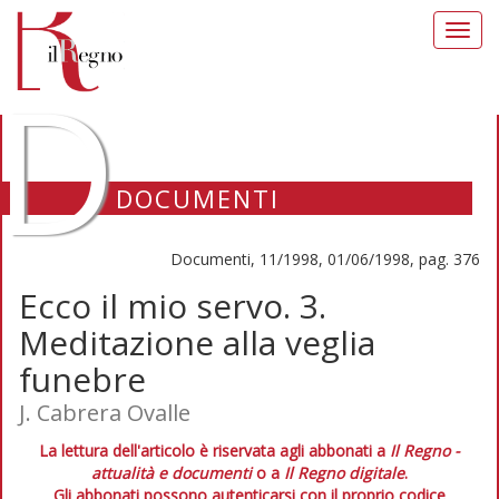
Toggl
navig
D
DOCUMENTI
Documenti, 11/1998, 01/06/1998, pag. 376
Ecco il mio servo. 3.
Meditazione alla veglia
funebre
J. Cabrera Ovalle
La lettura dell'articolo è riservata agli abbonati a
Il Regno -
attualità e documenti
o a
Il Regno digitale
.
Gli abbonati possono autenticarsi con il proprio codice