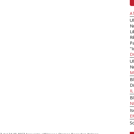
A
U
N
Li
Ri
Pa
"I
D
U
N
M
B
Di
I
B
N
Is
E
Sc