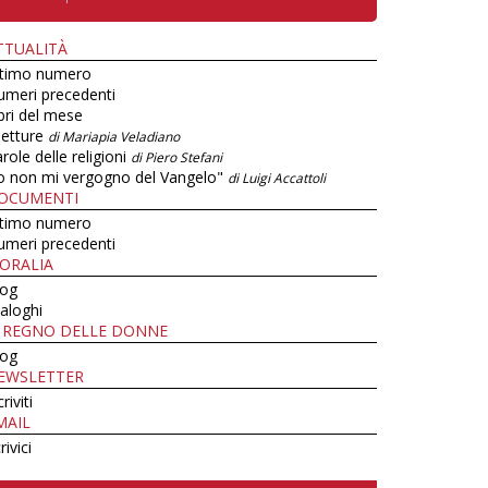
TTUALITÀ
ltimo numero
umeri precedenti
bri del mese
letture
di Mariapia Veladiano
role delle religioni
di Piero Stefani
o non mi vergogno del Vangelo"
di Luigi Accattoli
OCUMENTI
ltimo numero
umeri precedenti
ORALIA
log
aloghi
L REGNO DELLE DONNE
log
EWSLETTER
criviti
MAIL
rivici