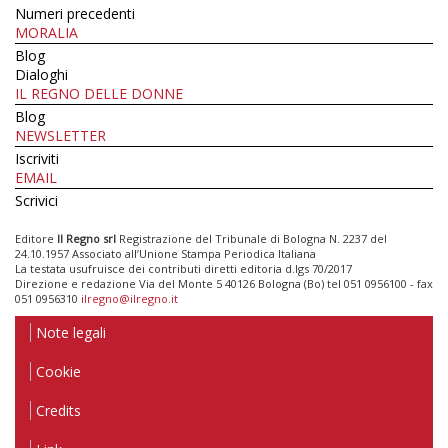
Numeri precedenti
MORALIA
Blog
Dialoghi
IL REGNO DELLE DONNE
Blog
NEWSLETTER
Iscriviti
EMAIL
Scrivici
Editore
Il Regno srl
Registrazione del Tribunale di Bologna N. 2237 del
24.10.1957 Associato all’Unione Stampa Periodica Italiana
La testata usufruisce dei contributi diretti editoria d.lgs 70/2017
Direzione e redazione Via del Monte 5 40126 Bologna (Bo) tel 051 0956100 - fax
051 0956310
ilregno@ilregno.it
Note legali
Cookie
Credits