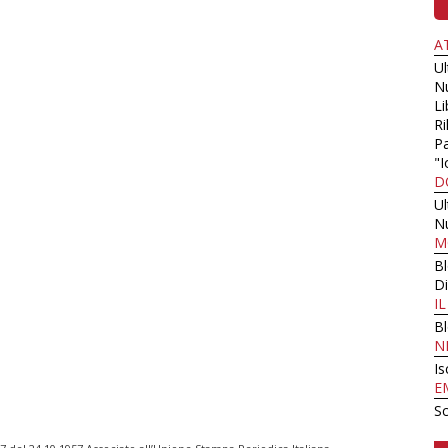
A
U
N
Li
Ri
Pa
"I
D
U
N
M
B
Di
I
B
N
Is
E
Sc