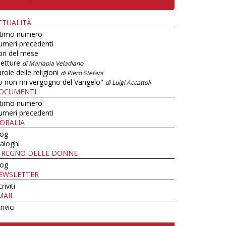
TTUALITÀ
ltimo numero
umeri precedenti
bri del mese
letture
di Mariapia Veladiano
role delle religioni
di Piero Stefani
o non mi vergogno del Vangelo"
di Luigi Accattoli
OCUMENTI
ltimo numero
umeri precedenti
ORALIA
log
aloghi
L REGNO DELLE DONNE
log
EWSLETTER
criviti
MAIL
rivici