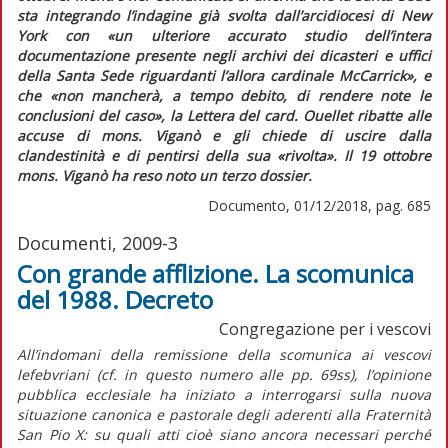
sta integrando l’indagine già svolta dall’arcidiocesi di New
York con
«un ulteriore accurato studio dell’intera
documentazione presente negli archivi dei dicasteri e uffici
della Santa Sede riguardanti l’allora cardinale McCarrick»,
e
che
«non mancherà, a tempo debito, di rendere note le
conclusioni del caso»
, la
Lettera
del card. Ouellet ribatte alle
accuse di mons. Viganò e gli chiede di uscire dalla
clandestinità e di pentirsi della sua
«rivolta».
Il 19 ottobre
mons. Viganò ha reso noto un terzo dossier.
Documento, 01/12/2018, pag. 685
Documenti, 2009-3
Con grande afflizione. La scomunica
del 1988. Decreto
Congregazione per i vescovi
All’indomani della remissione della scomunica ai vescovi
lefebvriani (cf. in questo numero alle pp. 69ss), l’opinione
pubblica ecclesiale ha iniziato a interrogarsi sulla nuova
situazione canonica e pastorale degli aderenti alla Fraternità
San Pio X: su quali atti cioè siano ancora necessari perché