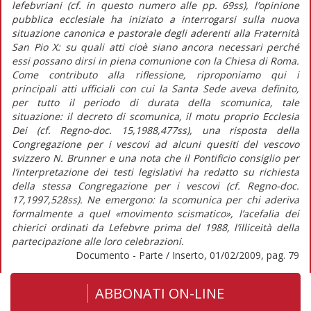
lefebvriani (cf. in questo numero alle pp. 69ss), l’opinione
pubblica ecclesiale ha iniziato a interrogarsi sulla nuova
situazione canonica e pastorale degli aderenti alla Fraternità
San Pio X: su quali atti cioè siano ancora necessari perché
essi possano dirsi in piena comunione con la Chiesa di Roma.
Come contributo alla riflessione, riproponiamo qui i
principali atti ufficiali con cui la Santa Sede aveva definito,
per tutto il periodo di durata della scomunica, tale
situazione: il decreto di scomunica, il motu proprio Ecclesia
Dei (cf. Regno-doc. 15,1988,477ss), una risposta della
Congregazione per i vescovi ad alcuni quesiti del vescovo
svizzero N. Brunner e una nota che il Pontificio consiglio per
l’interpretazione dei testi legislativi ha redatto su richiesta
della stessa Congregazione per i vescovi (cf. Regno-doc.
17,1997,528ss). Ne emergono: la scomunica per chi aderiva
formalmente a quel «movimento scismatico», l’acefalia dei
chierici ordinati da Lefebvre prima del 1988, l’illiceità della
partecipazione alle loro celebrazioni.
Documento - Parte / Inserto, 01/02/2009, pag. 79
ABBONATI ON-LINE