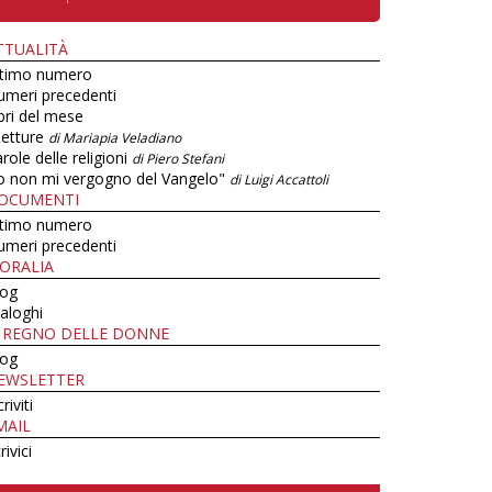
TTUALITÀ
ltimo numero
umeri precedenti
bri del mese
letture
di Mariapia Veladiano
role delle religioni
di Piero Stefani
o non mi vergogno del Vangelo"
di Luigi Accattoli
OCUMENTI
ltimo numero
umeri precedenti
ORALIA
log
aloghi
L REGNO DELLE DONNE
log
EWSLETTER
criviti
MAIL
rivici