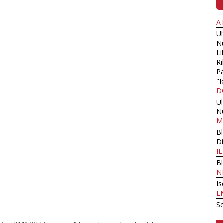
A
U
N
Li
Ri
Pa
"I
D
U
N
M
B
Di
I
B
N
Is
E
Sc