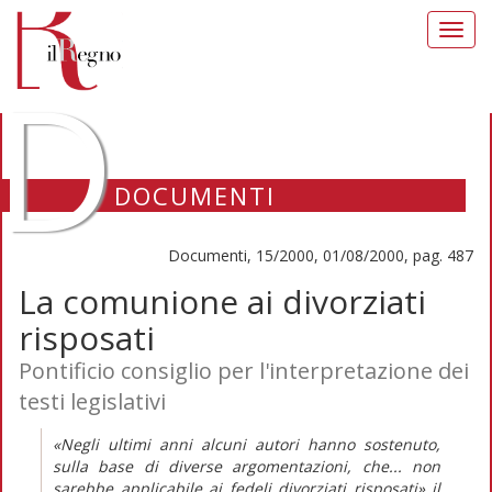
Toggl
navig
D
DOCUMENTI
Documenti, 15/2000, 01/08/2000, pag. 487
La comunione ai divorziati
risposati
Pontificio consiglio per l'interpretazione dei
testi legislativi
«Negli ultimi anni alcuni autori hanno sostenuto,
sulla base di diverse argomentazioni, che... non
sarebbe applicabile ai fedeli divorziati risposati» il