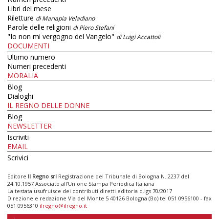
Libri del mese
Riletture
di Mariapia Veladiano
Parole delle religioni
di Piero Stefani
"Io non mi vergogno del Vangelo"
di Luigi Accattoli
DOCUMENTI
Ultimo numero
Numeri precedenti
MORALIA
Blog
Dialoghi
IL REGNO DELLE DONNE
Blog
NEWSLETTER
Iscriviti
EMAIL
Scrivici
Editore
Il Regno srl
Registrazione del Tribunale di Bologna N. 2237 del
24.10.1957 Associato all’Unione Stampa Periodica Italiana
La testata usufruisce dei contributi diretti editoria d.lgs 70/2017
Direzione e redazione Via del Monte 5 40126 Bologna (Bo) tel 051 0956100 - fax
051 0956310
ilregno@ilregno.it