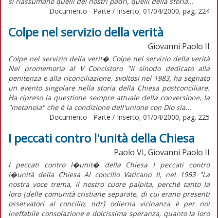
si riassumano quelli dei nostri padri, quelli della storia...
Documento - Parte / Inserto, 01/04/2000, pag. 224
Colpe nel servizio della verità
Giovanni Paolo II
Colpe nel servizio della verit� Colpe nel servizio della verità
Nel promemoria al V Concistoro "Il sinodo dedicato alla
penitenza e alla riconciliazione, svoltosi nel 1983, ha segnato
un evento singolare nella storia della Chiesa postconciliare.
Ha ripreso la questione sempre attuale della conversione, la
"metanoia" che è la condizione dell'unione con Dio sia...
Documento - Parte / Inserto, 01/04/2000, pag. 225
I peccati contro l'unità della Chiesa
Paolo VI, Giovanni Paolo II
I peccati contro l�unit� della Chiesa I peccati contro
l�unità della Chiesa Al concilio Vaticano II, nel 1963 "La
nostra voce trema, il nostro cuore palpita, perché tanto la
loro [delle comunità cristiane separate, di cui erano presenti
osservatori al concilio; ndr] odierna vicinanza è per noi
ineffabile consolazione e dolcissima speranza, quanto la loro