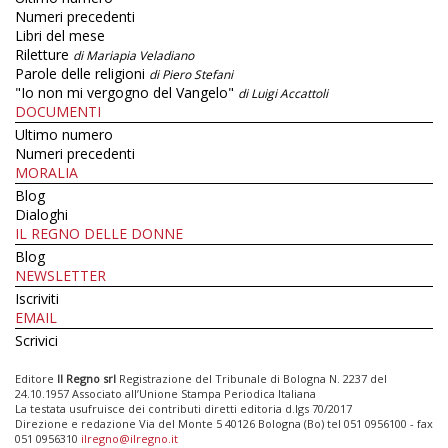
Numeri precedenti
Libri del mese
Riletture
di Mariapia Veladiano
Parole delle religioni
di Piero Stefani
"Io non mi vergogno del Vangelo"
di Luigi Accattoli
DOCUMENTI
Ultimo numero
Numeri precedenti
MORALIA
Blog
Dialoghi
IL REGNO DELLE DONNE
Blog
NEWSLETTER
Iscriviti
EMAIL
Scrivici
Editore
Il Regno srl
Registrazione del Tribunale di Bologna N. 2237 del
24.10.1957 Associato all’Unione Stampa Periodica Italiana
La testata usufruisce dei contributi diretti editoria d.lgs 70/2017
Direzione e redazione Via del Monte 5 40126 Bologna (Bo) tel 051 0956100 - fax
051 0956310
ilregno@ilregno.it