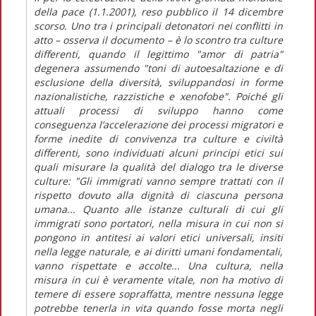
della pace (1.1.2001), reso pubblico il 14 dicembre
scorso. Uno tra i principali detonatori nei conflitti in
atto – osserva il documento – è lo scontro tra culture
differenti, quando il legittimo "amor di patria"
degenera assumendo "toni di autoesaltazione e di
esclusione della diversità, sviluppandosi in forme
nazionalistiche, razzistiche e xenofobe". Poiché gli
attuali processi di sviluppo hanno come
conseguenza l’accelerazione dei processi migratori e
forme inedite di convivenza tra culture e civiltà
differenti, sono individuati alcuni principi etici sui
quali misurare la qualità del dialogo tra le diverse
culture: "Gli immigrati vanno sempre trattati con il
rispetto dovuto alla dignità di ciascuna persona
umana... Quanto alle istanze culturali di cui gli
immigrati sono portatori, nella misura in cui non si
pongono in antitesi ai valori etici universali, insiti
nella legge naturale, e ai diritti umani fondamentali,
vanno rispettate e accolte... Una cultura, nella
misura in cui è veramente vitale, non ha motivo di
temere di essere sopraffatta, mentre nessuna legge
potrebbe tenerla in vita quando fosse morta negli