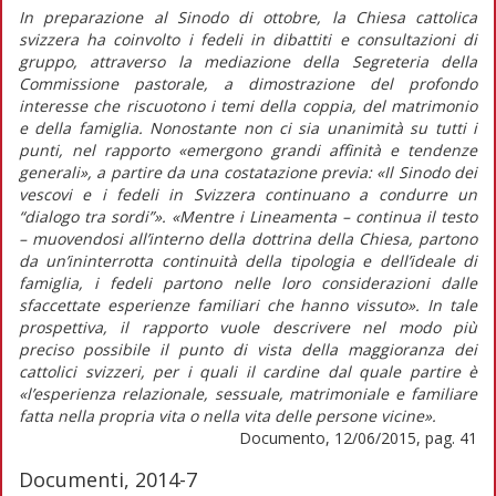
In preparazione al Sinodo di ottobre, la Chiesa cattolica
svizzera ha coinvolto i fedeli in dibattiti e consultazioni di
gruppo, attraverso la mediazione della Segreteria della
Commissione pastorale, a dimostrazione del profondo
interesse che riscuotono i temi della coppia, del matrimonio
e della famiglia. Nonostante non ci sia unanimità su tutti i
punti, nel rapporto «emergono grandi affinità e tendenze
generali», a partire da una costatazione previa: «Il Sinodo dei
vescovi e i fedeli in Svizzera continuano a condurre un
“dialogo tra sordi”». «Mentre i Lineamenta – continua il testo
– muovendosi all’interno della dottrina della Chiesa, partono
da un’ininterrotta continuità della tipologia e dell’ideale di
famiglia, i fedeli partono nelle loro considerazioni dalle
sfaccettate esperienze familiari che hanno vissuto». In tale
prospettiva, il rapporto vuole descrivere nel modo più
preciso possibile il punto di vista della maggioranza dei
cattolici svizzeri, per i quali il cardine dal quale partire è
«l’esperienza relazionale, sessuale, matrimoniale e familiare
fatta nella propria vita o nella vita delle persone vicine».
Documento, 12/06/2015, pag. 41
Documenti, 2014-7