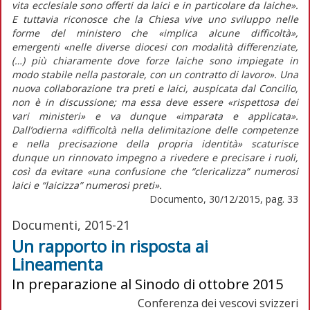
vita ecclesiale sono offerti da laici e in particolare da laiche».
E tuttavia riconosce che la Chiesa vive uno sviluppo nelle
forme del ministero che «implica alcune difficoltà»,
emergenti «nelle diverse diocesi con modalità differenziate,
(…) più chiaramente dove forze laiche sono impiegate in
modo stabile nella pastorale, con un contratto di lavoro». Una
nuova collaborazione tra preti e laici, auspicata dal Concilio,
non è in discussione; ma essa deve essere «rispettosa dei
vari ministeri» e va dunque «imparata e applicata».
Dall’odierna «difficoltà nella delimitazione delle competenze
e nella precisazione della propria identità» scaturisce
dunque un rinnovato impegno a rivedere e precisare i ruoli,
così da evitare «una confusione che “clericalizza” numerosi
laici e “laicizza” numerosi preti».
Documento, 30/12/2015, pag. 33
Documenti, 2015-21
Un rapporto in risposta ai
Lineamenta
In preparazione al Sinodo di ottobre 2015
Conferenza dei vescovi svizzeri