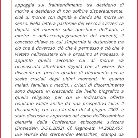
appoggia sul fraintendimento tra desiderio di
morire e desiderio di non soffrire disperatamente,
cioè di morire con dignità e dando alla morte un
senso. Nella lettera pastorale dei vescovi svizzeri La
dignità del morente sulla questione dell'aiuto a
morire e dell'accompagnamento dei morenti, il
concetto chiave su cui s’impernia la distinzione tra
ciò che è doveroso, ciò che è permesso e ciò che è
vietato nell’assistere chi è prossimo al trapasso, è
appunto quello secondo cui al morire va
riconosciuta altrettanta dignità che al vivere. Ne
discende un preciso quadro di riferimento per le
scelte cruciali degli ultimi momenti, in quanto
malati, familiari o medici. I criteri di discernimento
sono disposti in crescendo dal livello biografico a
quello religioso, per cui le indicazioni offerte
risultano valide anche da una prospettiva laica. Il
documento, che reca la data del 4 giugno 2002, è
stato discusso e approvato nel corso dell’Assemblea
plenaria della Conferenza episcopale svizzera
(Einsiedeln, 3-5.6.2002). Cf. Regno-att. 14,2002,457.
Die Würde des sterbenden Menschen, stampa da