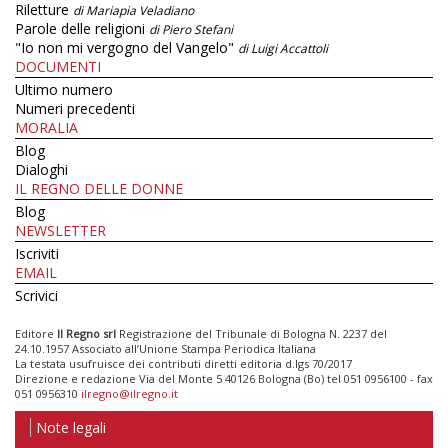
Riletture
di Mariapia Veladiano
Parole delle religioni
di Piero Stefani
"Io non mi vergogno del Vangelo"
di Luigi Accattoli
DOCUMENTI
Ultimo numero
Numeri precedenti
MORALIA
Blog
Dialoghi
IL REGNO DELLE DONNE
Blog
NEWSLETTER
Iscriviti
EMAIL
Scrivici
Editore
Il Regno srl
Registrazione del Tribunale di Bologna N. 2237 del
24.10.1957 Associato all’Unione Stampa Periodica Italiana
La testata usufruisce dei contributi diretti editoria d.lgs 70/2017
Direzione e redazione Via del Monte 5 40126 Bologna (Bo) tel 051 0956100 - fax
051 0956310
ilregno@ilregno.it
Note legali