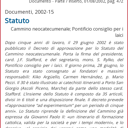
Documento - Parte / Inserto, 01/08/2002, pag. 472
Documenti, 2002-15
Statuto
Cammino neocatecumenale; Pontificio consiglio per i
laici
Dopo cinque anni di lavoro, il 29 giugno 2002 è stato
pubblicato il Decreto di approvazione per lo Statuto del
Cammino neocatecumenale. Porta la firma del presidente,
card. J.F. Stafford, e del segretario, mons. S. Rylko, del
Pontificio consiglio per i laici. Il giorno prima, 28 giugno, lo
Statuto era stato consegnato ai fondatori e massimi
responsabili: Kiko Argüello, Carmen Hernández, p. Mario
Pezzi. Il 30 è stato illustrato ai catechisti itineranti a Porto San
Giorgio (Ascoli Piceno, Marche) da parte dello stesso card.
Stafford. L’insieme dello Statuto è composto da 35 articoli,
divisi in 6 titoli e una disposizione finale. Il decreto prevede
«l’approvazione “ad experimentum” per un periodo di cinque
anni». Lo Statuto riprende la definizione del Cammino già
espressa da Giovanni Paolo II: «un itinerario di formazione
cattolica, valida per la società e per i tempi moderni», e lo