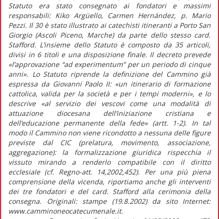
Statuto era stato consegnato ai fondatori e massimi
responsabili: Kiko Argüello, Carmen Hernández, p. Mario
Pezzi. Il 30 è stato illustrato ai catechisti itineranti a Porto San
Giorgio (Ascoli Piceno, Marche) da parte dello stesso card.
Stafford. L’insieme dello Statuto è composto da 35 articoli,
divisi in 6 titoli e una disposizione finale. Il decreto prevede
«l’approvazione “ad experimentum” per un periodo di cinque
anni». Lo Statuto riprende la definizione del Cammino già
espressa da Giovanni Paolo II: «un itinerario di formazione
cattolica, valida per la società e per i tempi moderni», e lo
descrive «al servizio dei vescovi come una modalità di
attuazione diocesana dell’iniziazione cristiana e
dell’educazione permanente della fede» (artt. 1-2). In tal
modo il Cammino non viene ricondotto a nessuna delle figure
previste dal CIC (prelatura, movimento, associazione,
aggregazione): la formalizzazione giuridica rispecchia il
vissuto mirando a renderlo compatibile con il diritto
ecclesiale (cf. Regno-att. 14,2002,452). Per una più piena
comprensione della vicenda, riportiamo anche gli interventi
dei tre fondatori e del card. Stafford alla cerimonia della
consegna. Originali: stampe (19.8.2002) da sito Internet:
www.camminoneocatecumenale.it.