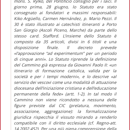
mons. S. Rylko, del Pontificio consiglio per i laici. Il
giorno prima, 28 giugno, lo Statuto era stato
consegnato ai fondatori e massimi responsabili:
Kiko Argüello, Carmen Hernández, p. Mario Pezzi. Il
30 è stato illustrato ai catechisti itineranti a Porto
San Giorgio (Ascoli Piceno, Marche) da parte dello
stesso card. Stafford. L’insieme dello Statuto è
composto da 35 articoli, divisi in 6 titoli e una
disposizione finale. Il decreto prevede
«l’approvazione “ad experimentum” per un periodo
di cinque anni». Lo Statuto riprende la definizione
del Cammino già espressa da Giovanni Paolo II: «un
itinerario di formazione cattolica, valida per la
società e per i tempi moderni», e lo descrive «al
servizio dei vescovi come una modalità di attuazione
diocesana dell’iniziazione cristiana e dell’educazione
permanente della fede» (artt. 1-2). In tal modo il
Cammino non viene ricondotto a nessuna delle
figure previste dal CIC (prelatura, movimento,
associazione, aggregazione): la formalizzazione
giuridica rispecchia il vissuto mirando a renderlo
compatibile con il diritto ecclesiale (cf. Regno-att.
14,2002,452). Per una più piena comprensione della