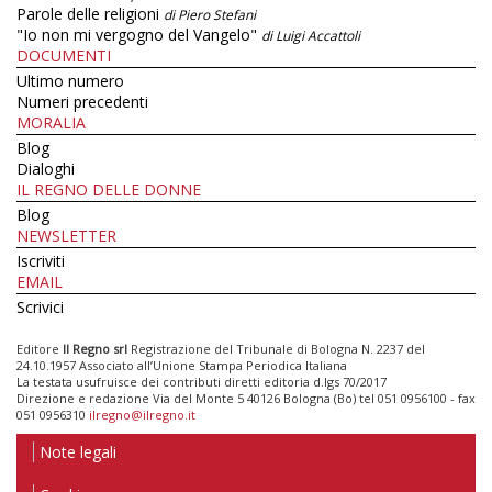
Parole delle religioni
di Piero Stefani
"Io non mi vergogno del Vangelo"
di Luigi Accattoli
DOCUMENTI
Ultimo numero
Numeri precedenti
MORALIA
Blog
Dialoghi
IL REGNO DELLE DONNE
Blog
NEWSLETTER
Iscriviti
EMAIL
Scrivici
Editore
Il Regno srl
Registrazione del Tribunale di Bologna N. 2237 del
24.10.1957 Associato all’Unione Stampa Periodica Italiana
La testata usufruisce dei contributi diretti editoria d.lgs 70/2017
Direzione e redazione Via del Monte 5 40126 Bologna (Bo) tel 051 0956100 - fax
051 0956310
ilregno@ilregno.it
Note legali