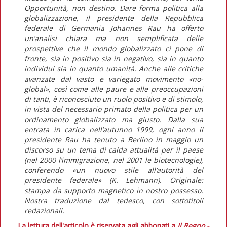
Opportunità, non destino. Dare forma politica alla
globalizzazione, il presidente della Repubblica
federale di Germania Johannes Rau ha offerto
un’analisi chiara ma non semplificata delle
prospettive che il mondo globalizzato ci pone di
fronte, sia in positivo sia in negativo, sia in quanto
individui sia in quanto umanità. Anche alle critiche
avanzate dal vasto e variegato movimento «no-
global», così come alle paure e alle preoccupazioni
di tanti, è riconosciuto un ruolo positivo e di stimolo,
in vista del necessario primato della politica per un
ordinamento globalizzato ma giusto. Dalla sua
entrata in carica nell’autunno 1999, ogni anno il
presidente Rau ha tenuto a Berlino in maggio un
discorso su un tema di calda attualità per il paese
(nel 2000 l’immigrazione, nel 2001 le biotecnologie),
conferendo «un nuovo stile all’autorità del
presidente federale» (K. Lehmann). Originale:
stampa da supporto magnetico in nostro possesso.
Nostra traduzione dal tedesco, con sottotitoli
redazionali.
La lettura dell'articolo è riservata agli abbonati a
Il Regno -