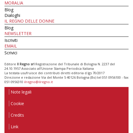
MORALIA
Blog
Dialoghi
IL REGNO DELLE DONNE
Blog
NEWSLETTER
Iscriviti
EMAIL
Scrivici
Editore
Il Regno srl
Registrazione del Tribunale di Bologna N. 2237 del
24.10.1957 Associato all’Unione Stampa Periodica Italiana
La testata usufruisce dei contributi diretti editoria d.lgs 70/2017
Direzione e redazione Via del Monte 5 40126 Bologna (Bo) tel 051 0956100 - fax
051 0956310
ilregno@ilregno.it
Note legali
Cookie
Credits
Link