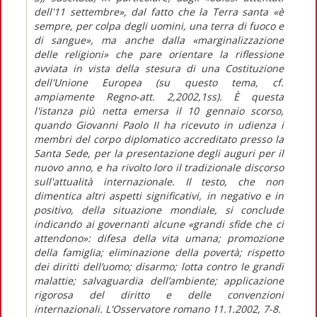
dell'11 settembre», dal fatto che la Terra santa «è
sempre, per colpa degli uomini, una terra di fuoco e
di sangue», ma anche dalla «marginalizzazione
delle religioni» che pare orientare la riflessione
avviata in vista della stesura di una Costituzione
dell'Unione Europea (su questo tema, cf.
ampiamente Regno-att. 2,2002,1ss). È questa
l'istanza più netta emersa il 10 gennaio scorso,
quando Giovanni Paolo II ha ricevuto in udienza i
membri del corpo diplomatico accreditato presso la
Santa Sede, per la presentazione degli auguri per il
nuovo anno, e ha rivolto loro il tradizionale discorso
sull'attualità internazionale. Il testo, che non
dimentica altri aspetti significativi, in negativo e in
positivo, della situazione mondiale, si conclude
indicando ai governanti alcune «grandi sfide che ci
attendono»: difesa della vita umana; promozione
della famiglia; eliminazione della povertà; rispetto
dei diritti dell’uomo; disarmo; lotta contro le grandi
malattie; salvaguardia dell’ambiente; applicazione
rigorosa del diritto e delle convenzioni
internazionali. L'Osservatore romano 11.1.2002, 7-8.