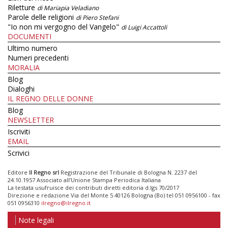
Riletture
di Mariapia Veladiano
Parole delle religioni
di Piero Stefani
"Io non mi vergogno del Vangelo"
di Luigi Accattoli
DOCUMENTI
Ultimo numero
Numeri precedenti
MORALIA
Blog
Dialoghi
IL REGNO DELLE DONNE
Blog
NEWSLETTER
Iscriviti
EMAIL
Scrivici
Editore
Il Regno srl
Registrazione del Tribunale di Bologna N. 2237 del
24.10.1957 Associato all’Unione Stampa Periodica Italiana
La testata usufruisce dei contributi diretti editoria d.lgs 70/2017
Direzione e redazione Via del Monte 5 40126 Bologna (Bo) tel 051 0956100 - fax
051 0956310
ilregno@ilregno.it
Note legali