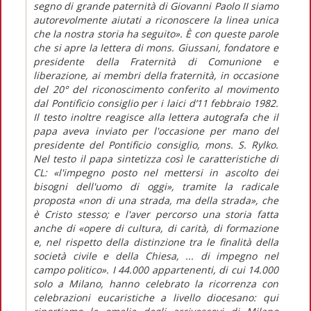
segno di grande paternità di Giovanni Paolo II siamo
autorevolmente aiutati a riconoscere la linea unica
che la nostra storia ha seguito». È con queste parole
che si apre la lettera di mons. Giussani, fondatore e
presidente della Fraternità di Comunione e
liberazione, ai membri della fraternità, in occasione
del 20° del riconoscimento conferito al movimento
dal Pontificio consiglio per i laici d’11 febbraio 1982.
Il testo inoltre reagisce alla lettera autografa che il
papa aveva inviato per l'occasione per mano del
presidente del Pontificio consiglio, mons. S. Rylko.
Nel testo il papa sintetizza così le caratteristiche di
CL: «l'impegno posto nel mettersi in ascolto dei
bisogni dell'uomo di oggi», tramite la radicale
proposta «non di una strada, ma della strada», che
è Cristo stesso; e l'aver percorso una storia fatta
anche di «opere di cultura, di carità, di formazione
e, nel rispetto della distinzione tra le finalità della
società civile e della Chiesa, ... di impegno nel
campo politico». I 44.000 appartenenti, di cui 14.000
solo a Milano, hanno celebrato la ricorrenza con
celebrazioni eucaristiche a livello diocesano: qui