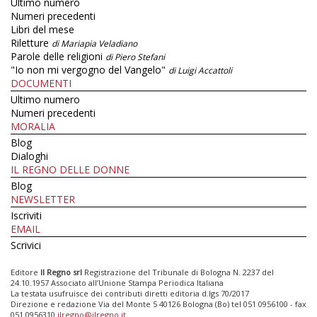
Ultimo numero
Numeri precedenti
Libri del mese
Riletture
di Mariapia Veladiano
Parole delle religioni
di Piero Stefani
"Io non mi vergogno del Vangelo"
di Luigi Accattoli
DOCUMENTI
Ultimo numero
Numeri precedenti
MORALIA
Blog
Dialoghi
IL REGNO DELLE DONNE
Blog
NEWSLETTER
Iscriviti
EMAIL
Scrivici
Editore
Il Regno srl
Registrazione del Tribunale di Bologna N. 2237 del
24.10.1957 Associato all’Unione Stampa Periodica Italiana
La testata usufruisce dei contributi diretti editoria d.lgs 70/2017
Direzione e redazione Via del Monte 5 40126 Bologna (Bo) tel 051 0956100 - fax
051 0956310
ilregno@ilregno.it