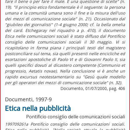
fare il bene o per fare il male. È una questione di scelte" (n.
19). "Il principio etico fondamentale è il seguente: la persona
umana e la comunità umana sono il fine e la misura dell'uso
dei mezzi di comunicazione sociale" (n. 21). Occasionato dal
"giubileo dei giornalisti" (1-4 giugno 2000; cf. la bella omelia
del card. Etchegaray nel riquadro a p. 410), il documento
Etica nelle comunicazioni sociali è stato diffuso dal Pontificio
consiglio delle comunicazioni sociali il 30 maggio. Vi si
ricapitolano in forma piana i principali testi del magistero
postconciliare sul tema, sia quelli presenti nelle encicliche ed
esortazioni apostoliche di Paolo VI e di Giovanni Paolo II, sia
quelli specifici dovuti al dicastero competente (Communio et
progressio, Aetatis novae). Nella conclusione vi è anche un
rapido excursus neotestamentario su "Gesù quale modello
per gli operatori dei mezzi di comunicazione sociale" (n. 32).
Documento, 01/07/2000, pag. 406
Documenti, 1997-9
Etica nella pubblicità
Pontificio consiglio delle comunicazioni sociali
199709261a Pontificio consiglio delle comunicazioni sociali.
Etica nella pubblicità. "Nella società attuale la pubblicità