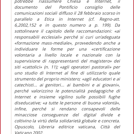
potrebbe riassumere Chiesa e Internet, il
documento del Pontificio consiglio delle
comunicazioni sociali diffuso il 28 febbraio scorso in
parallelo a Etica in Internet (cf. Regno-att.
6,2002,152 e in questo numero a p. 199). Da
sottolineare il capitolo delle raccomandazioni: «ai
responsabili ecclesiali» perché si curi un’adeguata
«formazione mass-mediale», provvedendo anche a
individuare le forme per una «certificazione
volontaria a livello locale e nazionale con la
supervisione di rappresentanti del magistero» dei
siti «cattolici» (n. 11); «agli operatori pastorali» per
uno studio di Internet al fine di utilizzarlo quale
strumento del proprio ministero; «agli educatori e ai
catechisti... ai genitori... ai bambini e ai giovani»,
perché valorizzino le potenzialità pedagogiche di
Internet e insieme vigilino sulle possibili fughe
diseducative; «a tutte le persone di buona volontà»,
infine, perché si rendano consapevoli delle
minacciose conseguenze del digital divide e
coltivino la virtù della solidarietà globale e concreta.
Opuscolo, Libreria editrice vaticana, Città del
Vaticano 2002.