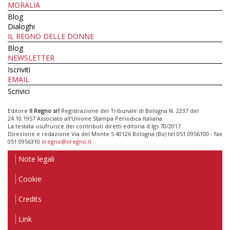
MORALIA
Blog
Dialoghi
IL REGNO DELLE DONNE
Blog
NEWSLETTER
Iscriviti
EMAIL
Scrivici
Editore
Il Regno srl
Registrazione del Tribunale di Bologna N. 2237 del
24.10.1957 Associato all’Unione Stampa Periodica Italiana
La testata usufruisce dei contributi diretti editoria d.lgs 70/2017
Direzione e redazione Via del Monte 5 40126 Bologna (Bo) tel 051 0956100 - fax
051 0956310
ilregno@ilregno.it
Note legali
Cookie
Credits
Link