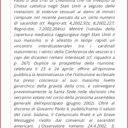
Paolo II alla crisi di credibilità che ha investito la
Chiesa cattolica negli Stati Uniti a seguito delle
rivelazioni di violenze sessuali ai danni di minori
compiute nel recente passato da un certo numero
di sacerdoti (cf. Regno-att. 4,2002,92s; 8,2002,227;
Regno-doc. 7,2002,204ss). Mentre l'«onda» della
copertura mediatica raggiungeva negli Stati Uniti il
suo massimo, si è allestito in tempi rapidi un
«incontro interdicasteriale» tra i cardinali
statunitensi, i vertici della Conferenza dei vescovi e i
capi dei dicasteri romani interessati (cf. riquadro a
p. 267). Duplice la prospettiva della riunione,
celebrata il 23 e 24 aprile: offrire all'opinione
pubblica la testimonianza che l'istituzione ecclesiale
ha preso coscienza al suo massimo livello
gerarchico della gravità della crisi, e coinvolgere
preventivamente la Santa Sede nelle decisioni che
verranno votate nel corso della prossima assemblea
generale dell'episcopato (giugno 2002). Oltre al
discorso di Giovanni Paolo II, pubblichiamo il saluto
del card. Sodano, il Comunicato finale e un breve
Messaggio rivolto dai convenuti ai sacerdoti
americani. L'Osservatore romano 24.4.2002, 5;