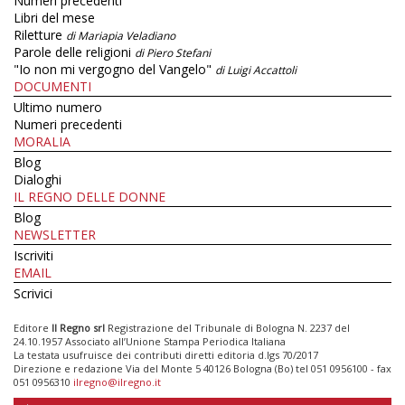
Numeri precedenti
Libri del mese
Riletture
di Mariapia Veladiano
Parole delle religioni
di Piero Stefani
"Io non mi vergogno del Vangelo"
di Luigi Accattoli
DOCUMENTI
Ultimo numero
Numeri precedenti
MORALIA
Blog
Dialoghi
IL REGNO DELLE DONNE
Blog
NEWSLETTER
Iscriviti
EMAIL
Scrivici
Editore
Il Regno srl
Registrazione del Tribunale di Bologna N. 2237 del
24.10.1957 Associato all’Unione Stampa Periodica Italiana
La testata usufruisce dei contributi diretti editoria d.lgs 70/2017
Direzione e redazione Via del Monte 5 40126 Bologna (Bo) tel 051 0956100 - fax
051 0956310
ilregno@ilregno.it