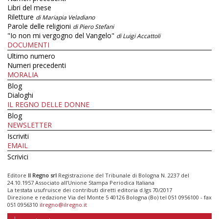
Libri del mese
Riletture
di Mariapia Veladiano
Parole delle religioni
di Piero Stefani
"Io non mi vergogno del Vangelo"
di Luigi Accattoli
DOCUMENTI
Ultimo numero
Numeri precedenti
MORALIA
Blog
Dialoghi
IL REGNO DELLE DONNE
Blog
NEWSLETTER
Iscriviti
EMAIL
Scrivici
Editore
Il Regno srl
Registrazione del Tribunale di Bologna N. 2237 del
24.10.1957 Associato all’Unione Stampa Periodica Italiana
La testata usufruisce dei contributi diretti editoria d.lgs 70/2017
Direzione e redazione Via del Monte 5 40126 Bologna (Bo) tel 051 0956100 - fax
051 0956310
ilregno@ilregno.it