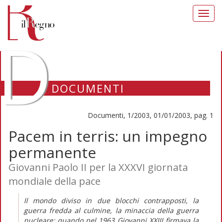
Toggl
navig
D
DOCUMENTI
Documenti, 1/2003, 01/01/2003, pag. 1
Pacem in terris: un impegno
permanente
Giovanni Paolo II per la XXXVI giornata
mondiale della pace
Il mondo diviso in due blocchi contrapposti, la
guerra fredda al culmine, la minaccia della guerra
nucleare: quando nel 1963 Giovanni XXIII firmava la