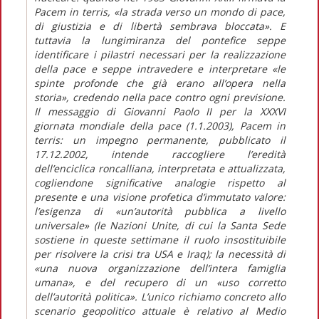
Pacem in terris, «la strada verso un mondo di pace,
di giustizia e di libertà sembrava bloccata». E
tuttavia la lungimiranza del pontefice seppe
identificare i pilastri necessari per la realizzazione
della pace e seppe intravedere e interpretare «le
spinte profonde che già erano all’opera nella
storia», credendo nella pace contro ogni previsione.
Il messaggio di Giovanni Paolo II per la XXXVI
giornata mondiale della pace (1.1.2003), Pacem in
terris: un impegno permanente, pubblicato il
17.12.2002, intende raccogliere l’eredità
dell’enciclica roncalliana, interpretata e attualizzata,
cogliendone significative analogie rispetto al
presente e una visione profetica d’immutato valore:
l’esigenza di «un’autorità pubblica a livello
universale» (le Nazioni Unite, di cui la Santa Sede
sostiene in queste settimane il ruolo insostituibile
per risolvere la crisi tra USA e Iraq); la necessità di
«una nuova organizzazione dell’intera famiglia
umana», e del recupero di un «uso corretto
dell’autorità politica». L’unico richiamo concreto allo
scenario geopolitico attuale è relativo al Medio