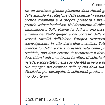
Commis
«In un ambiente globale plasmato dalla rivalità ge
dalle ambizioni strategiche delle potenze in ascesa, 
propria credibilità e la propria presenza a liv
propria visione fondativa»
. Nel
documento di rifle
cambiamento. Dalla visione fondativa a una missi
europeo del 26-27 giugno e nel contesto delle di
vescovi cattolici dell’Unione Europea riconos
sconvolgimento in atto dell’ordine mondiale. Tu
principi fondativi e dal suo essere nata come p
credibile, non deve cercare di recuperare il domin
deve ridursi unicamente alla fornitura di soluzion
risiedere soprattutto nella sua identità di vera e p
suo impegno nei confronti dello spirito della sua
d’iniziativa per perseguire la solidarietà pratica e
mondo intero».
Documenti, 2025-11