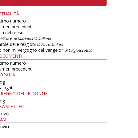
TTUALITÀ
ltimo numero
umeri precedenti
bri del mese
letture
di Mariapia Veladiano
role delle religioni
di Piero Stefani
o non mi vergogno del Vangelo"
di Luigi Accattoli
OCUMENTI
ltimo numero
umeri precedenti
ORALIA
log
aloghi
L REGNO DELLE DONNE
log
EWSLETTER
criviti
MAIL
rivici