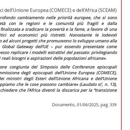
ici dell’Unione Europea (COMECE) e dell’Africa (SCEAM)
rofondo cambiamento nelle priorità europee, che si sono
rietà con le regioni e le comunità più fragili e dalla
finalizzata a sradicare la povertà e la fame, a favore di una
itici ed economici più ristretti. Nonostante le lodevoli
ro ad alcuni progetti che promuovono lo sviluppo umano alla
el Global Gateway dell’UE – pur essendo presentate come
o replicare i modelli estrattivi del passato: privilegiando
ai reali bisogni e aspirazioni delle popolazioni africane».
ione congiunta
del Simposio delle Conferenze episcopali
mmissione degli episcopati dell’Unione Europea (COMECE),
ei ministri degli Esteri dell’Unione Africana e dell’Unione
appiamo che le cose possono cambiare» (
Laudato si’
, n. 13),
chiedere che l’Africa diventi la discarica per la “transizione
Documento, 01/06/2025, pag. 339