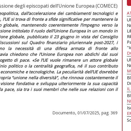
sione degli episcopati dell’Unione Europea (COMECE)
A
opolitica, dall’accelerazione dei cambiamenti tecnologici e
l’UE si trova di fronte a sfide significative per mantenere la
U
ello globale, mantenendo coerentemente l’impegno verso la
N
ssione
intitolato
Il ruolo dell’Unione Europea in un mondo in
Li
Ri
one globale,
pubblicato il 23 giugno in vista del Consiglio
Pa
scussioni sul Quadro finanziario pluriennale post-2027, i
"I
cono la necessità di una difesa armata di fronte allo
D
ttavia chiedono che l’Unione Europea non abdichi dai suoi
U
rogetto di pace.
«Se l’UE vuole rimanere un attore globale
N
io politico o la centralità geografica, né il suo contributo
M
i economiche e tecnologiche. La peculiarità dell’UE dovrebbe
ropria “unione nella diversità”, che rinnova costantemente il
B
Di
 visione fondativa e sviluppa ulteriormente la sua capacità
I
 la pace, sia tra i suoi membri che nelle sue relazioni con il
B
N
Is
Documento, 01/07/2025, pag. 369
E
Sc