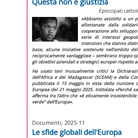
Questa non è giustizia
Episcopati cattol
«Abbiamo assistito a un p
allontanate dalla solida
cooperazione allo sviluppo 
serie di interessi geopol
intenzioni che stanno diet
base, alcune iniziative sostenute nell’ambito d
reciprocamente vantaggiose – sembrano troppo spess
gli obiettivi aziendali e strategici europei rispetto 
Ha usato toni inusualmente critici la
Dichiaraz
dell’Africa e del Madagascar (SCEAM) e della Co
pubblicata il 15 maggio in vista della riunione d
Europea del 21 maggio 2025. Intitolata «Perché s
afferma tra l’altro che «
è eticamente insostenibile 
verde” dell’Europa».
Documenti, 2025-11
Le sfide globali dell'Europa