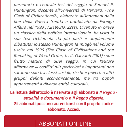
perentoria e centrale tesi del saggio di Samuel P.
Huntington, docente all’Università di Harvard, «The
Clash of Civilizations?», elaborato all’indomani della
fine della Guerra fredda e pubblicato da Foreign
Affairs nel 1993 [72(1993)3, 22ss]. Divenuto in breve
un classico della politica internazionale, ha visto la
sua tesi richiamata da più parti e ampiamente
dibattuta: lo stesso Huntington la mitigò nel volume
uscito nel 1996 (The Clash of Civilisations and the
Remaking of World Order; tr. it. Garzanti 2001) come
frutto maturo di quel saggio, in cui l’autore
affermava: «I conflitti più pericolosi e importanti non
saranno solo tra classi sociali, ricchi e poveri, o altri
gruppi definiti economicamente, ma tra popoli
appartenenti a diverse entità culturali».
La lettura dell'articolo è riservata agli abbonati a
Il Regno -
attualità e documenti
o a
Il Regno digitale
.
Gli abbonati possono autenticarsi con il proprio codice
abbonato.
Accedi.
ABBONATI ON-LINE