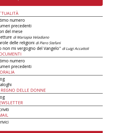
TTUALITÀ
ltimo numero
umeri precedenti
bri del mese
letture
di Mariapia Veladiano
role delle religioni
di Piero Stefani
o non mi vergogno del Vangelo"
di Luigi Accattoli
OCUMENTI
ltimo numero
umeri precedenti
ORALIA
log
aloghi
L REGNO DELLE DONNE
log
EWSLETTER
criviti
MAIL
rivici