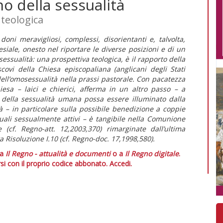
o della sessualità
teologica
oni meravigliosi, complessi, disorientanti e, talvolta,
lesiale, onesto nel riportare le diverse posizioni e di un
 sessualità: una prospettiva teologica, è il rapporto della
ovi della Chiesa episcopaliana (anglicani degli Stati
ell’omosessualità nella prassi pastorale. Con pacatezza
iesa – laici e chierici, afferma in un altro passo – a
i della sessualità umana possa essere illuminato dalla
tà – in particolare sulla possibile benedizione a coppie
uali sessualmente attivi – è tangibile nella Comunione
e (cf. Regno-att. 12,2003,370) rimarginate dall’ultima
 Risoluzione I.10 (cf. Regno-doc. 17,1998,580).
 a
Il Regno - attualità e documenti
o a
Il Regno digitale
.
si con il proprio codice abbonato.
Accedi.