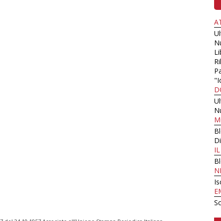
A
U
N
Li
Ri
Pa
"I
D
U
N
M
B
Di
I
B
N
Is
E
Sc