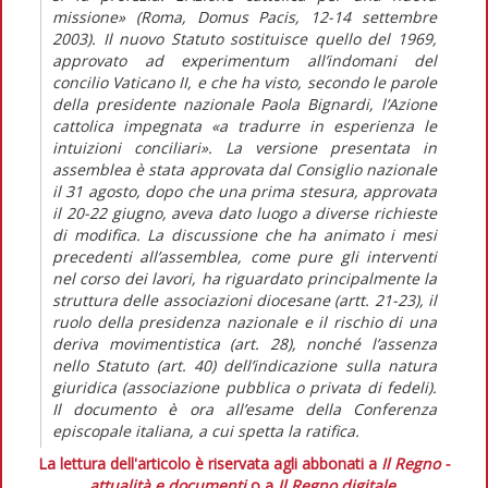
missione» (Roma, Domus Pacis, 12-14 settembre
2003). Il nuovo Statuto sostituisce quello del 1969,
approvato ad experimentum all’indomani del
concilio Vaticano II, e che ha visto, secondo le parole
della presidente nazionale Paola Bignardi, l’Azione
cattolica impegnata «a tradurre in esperienza le
intuizioni conciliari». La versione presentata in
assemblea è stata approvata dal Consiglio nazionale
il 31 agosto, dopo che una prima stesura, approvata
il 20-22 giugno, aveva dato luogo a diverse richieste
di modifica. La discussione che ha animato i mesi
precedenti all’assemblea, come pure gli interventi
nel corso dei lavori, ha riguardato principalmente la
struttura delle associazioni diocesane (artt. 21-23), il
ruolo della presidenza nazionale e il rischio di una
deriva movimentistica (art. 28), nonché l’assenza
nello Statuto (art. 40) dell’indicazione sulla natura
giuridica (associazione pubblica o privata di fedeli).
Il documento è ora all’esame della Conferenza
episcopale italiana, a cui spetta la ratifica.
La lettura dell'articolo è riservata agli abbonati a
Il Regno -
attualità e documenti
o a
Il Regno digitale
.