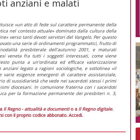
oti anziani e malati
tituisce «un atto di fede sul carattere permanente della
tica nel contesto attuale» dominato dalla cultura della
ne» verso tanti devoti servitori del Vangelo. Per questo
ovato una serie di ordinamenti programmatici, frutto di
nodalità presbiterale dell'autunno 2001, e maturati
i veneta fra tutti i soggetti interessati, come viene
 testo punta a un'ordinata ed efficace valorizzazione
anziani legato a ragioni sociologiche, e sottolinea «il
e varie esigenze emergenti di carattere assistanziale,
rio di sussidiarietà che vede nei sacerdoti stessi i primi
anismi diocesani. In comunione fraterna con i sacerdoti
Luca per la formazione permanente dei presbiteri n. 3,
 a
Il Regno - attualità e documenti
o a
Il Regno digitale
.
si con il proprio codice abbonato.
Accedi.