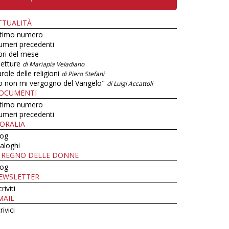
TTUALITÀ
ltimo numero
umeri precedenti
bri del mese
letture
di Mariapia Veladiano
role delle religioni
di Piero Stefani
o non mi vergogno del Vangelo"
di Luigi Accattoli
OCUMENTI
ltimo numero
umeri precedenti
ORALIA
log
aloghi
L REGNO DELLE DONNE
log
EWSLETTER
criviti
MAIL
rivici