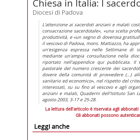
Chiesa in Italia: I sacerd
Diocesi di Padova
L'attenzione ai sacerdoti anziani e malati cos
consacrazione sacerdotale», «una scelta profe
produttività, e «un segno di doverosa gratitudi
il vescovo di Padova, mons. Mattiazzo, ha appr
un'esigenza espressa nelle Settimane di si
mediante un'ampia consultazione nella dioces
riportato nell'appendice qui pubblicata. Il
pastorale del numero crescente dei sacerdoti 
dovere della comunità di provvedere (...) all
sanitario ed economico», nel rispetto del crite
interessati, su su fino al vescovo e agli org
anziani e malati, Quaderni dell'Istituto San 
agosto 2003, 3-17 e 25-28.
La lettura dell'articolo è riservata agli abbonati
Gli abbonati possono autenticar
Leggi anche