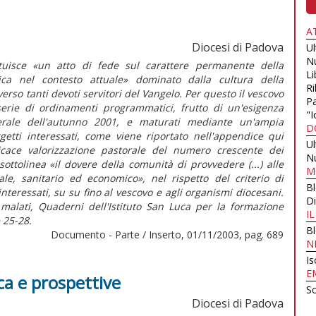
A
Diocesi di Padova
U
N
ituisce «un atto di fede sul carattere permanente della
Li
ica nel contesto attuale» dominato dalla cultura della
Ri
erso tanti devoti servitori del Vangelo. Per questo il vescovo
Pa
rie di ordinamenti programmatici, frutto di un'esigenza
"I
terale dell'autunno 2001, e maturati mediante un'ampia
D
ggetti interessati, come viene riportato nell'appendice qui
U
icace valorizzazione pastorale del numero crescente dei
N
sottolinea «il dovere della comunità di provvedere (...) alle
M
ale, sanitario ed economico», nel rispetto del criterio di
B
interessati, su su fino al vescovo e agli organismi diocesani.
Di
malati, Quaderni dell'Istituto San Luca per la formazione
I
 25-28.
B
Documento - Parte / Inserto, 01/11/2003, pag. 689
N
Is
E
ca e prospettive
Sc
Diocesi di Padova