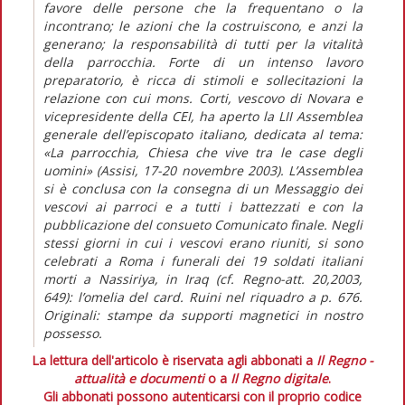
favore delle persone che la frequentano o la
incontrano; le azioni che la costruiscono, e anzi la
generano; la responsabilità di tutti per la vitalità
della parrocchia. Forte di un intenso lavoro
preparatorio, è ricca di stimoli e sollecitazioni la
relazione con cui mons. Corti, vescovo di Novara e
vicepresidente della CEI, ha aperto la LII Assemblea
generale dell’episcopato italiano, dedicata al tema:
«La parrocchia, Chiesa che vive tra le case degli
uomini» (Assisi, 17-20 novembre 2003). L’Assemblea
si è conclusa con la consegna di un Messaggio dei
vescovi ai parroci e a tutti i battezzati e con la
pubblicazione del consueto Comunicato finale. Negli
stessi giorni in cui i vescovi erano riuniti, si sono
celebrati a Roma i funerali dei 19 soldati italiani
morti a Nassiriya, in Iraq (cf. Regno-att. 20,2003,
649): l’omelia del card. Ruini nel riquadro a p. 676.
Originali: stampe da supporti magnetici in nostro
possesso.
La lettura dell'articolo è riservata agli abbonati a
Il Regno -
attualità e documenti
o a
Il Regno digitale
.
Gli abbonati possono autenticarsi con il proprio codice