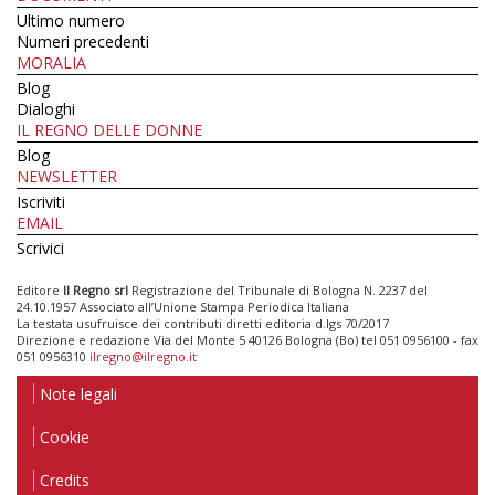
Ultimo numero
Numeri precedenti
MORALIA
Blog
Dialoghi
IL REGNO DELLE DONNE
Blog
NEWSLETTER
Iscriviti
EMAIL
Scrivici
Editore
Il Regno srl
Registrazione del Tribunale di Bologna N. 2237 del
24.10.1957 Associato all’Unione Stampa Periodica Italiana
La testata usufruisce dei contributi diretti editoria d.lgs 70/2017
Direzione e redazione Via del Monte 5 40126 Bologna (Bo) tel 051 0956100 - fax
051 0956310
ilregno@ilregno.it
Note legali
Cookie
Credits