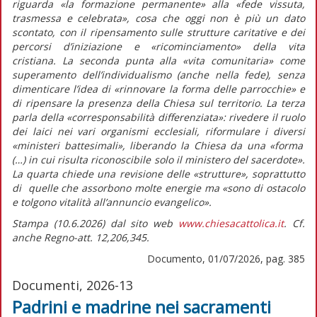
riguarda
«la formazione permanente»
alla
«fede vissuta,
trasmessa e celebrata»,
cosa che oggi non è più un dato
scontato, con il ripensamento sulle strutture caritative e dei
percorsi d’iniziazione e «ricominciamento» della vita
cristiana. La seconda punta alla
«vita comunitaria»
come
superamento dell’individualismo (anche nella fede), senza
dimenticare l’idea di
«rinnovare la forma delle parrocchie»
e
di ripensare la presenza della Chiesa sul territorio. La terza
parla della
«corresponsabilità differenziata»
: rivedere il ruolo
dei laici nei vari organismi ecclesiali, riformulare i diversi
«ministeri battesimali»,
liberando la Chiesa da una
«forma
(…) in cui risulta riconoscibile solo il ministero del sacerdote».
La quarta chiede una revisione delle «strutture», soprattutto
di quelle che assorbono molte energie ma
«sono di ostacolo
e tolgono vitalità all’annuncio evangelico».
Stampa (10.6.2026) dal sito web
www.chiesacattolica.it
. Cf.
anche Regno-att. 12,206,345.
Documento, 01/07/2026, pag. 385
Documenti, 2026-13
Padrini e madrine nei sacramenti