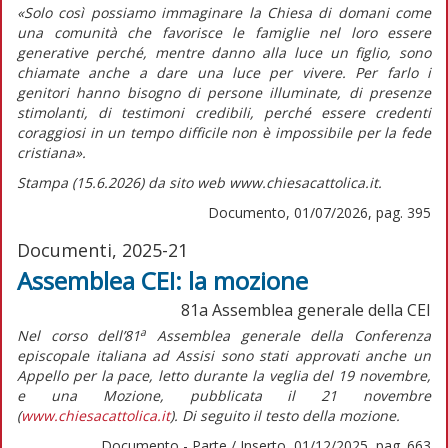
«Solo così possiamo immaginare la Chiesa di domani come
una comunità che favorisce le famiglie nel loro essere
generative perché, mentre
danno alla luce
un figlio, sono
chiamate anche a
dare una luce
per vivere. Per farlo i
genitori hanno bisogno di persone illuminate, di presenze
stimolanti, di testimoni credibili, perché essere credenti
coraggiosi in un tempo difficile non è impossibile per la fede
cristiana».
Stampa (15.6.2026) da sito web www.chiesacattolica.it.
Documento, 01/07/2026, pag. 395
Documenti, 2025-21
Assemblea CEI: la mozione
81a Assemblea generale della CEI
a
Nel corso dell’81
Assemblea generale della Conferenza
episcopale italiana ad Assisi sono stati approvati anche un
Appello per la pace,
letto durante la veglia del 19 novembre,
e una
Mozione,
pubblicata il 21 novembre
(
www.chiesacattolica.it
). Di seguito il testo della
mozione
.
Documento - Parte / Inserto, 01/12/2025, pag. 663