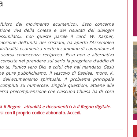
a
 fulcro del movimento ecumenico». Esso concerne
izione viva della Chiesa e dei risultati dei dialoghi
ssimilato». Con queste parole il card. W. Kasper,
mozione dell'unità dei cristiani, ha aperto l'Assemblea
spiritualità ecumenica mette il cammino di comunione al
di scarsa conoscenza reciproca. Essa non è alternativa
 consiste nel prendere sul serio la preghiera d'addio di
o te, l'unico vero Dio, e colui che hai mandato, Gesù
he pure pubblichiamo, il vescovo di Basilea, mons. K.
 dell'ecumenismo spirituale. Il problema principale
 compiuti su numerose, singole questioni, attiene alle
iversa precomprensione che ciascuna Chiesa ha di cosa
 a
Il Regno - attualità e documenti
o a
Il Regno digitale
.
si con il proprio codice abbonato.
Accedi.