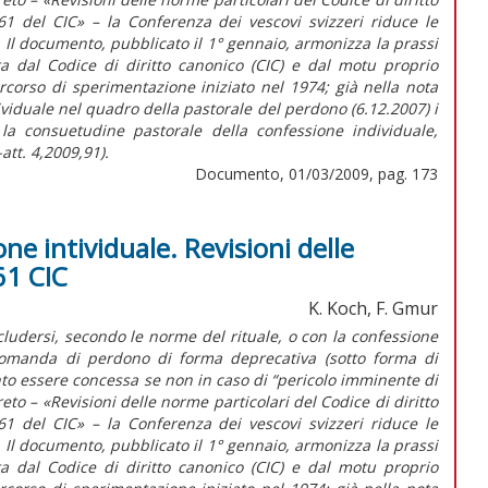
961 del CIC» – la Conferenza dei vescovi svizzeri riduce le
 Il documento, pubblicato il 1° gennaio, armonizza la prassi
sta dal Codice di diritto canonico (CIC) e dal motu proprio
rcorso di sperimentazione iniziato nel 1974; già nella nota
viduale nel quadro della pastorale del perdono (6.12.2007) i
 la consuetudine pastorale della confessione individuale,
att. 4,2009,91).
Documento, 01/03/2009, pag. 173
ne intividuale. Revisioni delle
61 CIC
K. Koch, F. Gmur
cludersi, secondo le norme del rituale, o con la confessione
domanda di perdono di forma deprecativa (sotto forma di
to essere concessa se non in caso di “pericolo imminente di
eto – «Revisioni delle norme particolari del Codice di diritto
961 del CIC» – la Conferenza dei vescovi svizzeri riduce le
 Il documento, pubblicato il 1° gennaio, armonizza la prassi
sta dal Codice di diritto canonico (CIC) e dal motu proprio