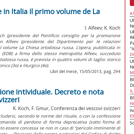
 in Italia il primo volume de La
A
U
N
I. Alfeev; K. Koch
Li
ch (presidente del Pontificio consiglio per la promozione
Ri
rion Alfeev (presidente del Dipartimento per le relazioni
Pa
al volume La Chiesa ortodossa russa. L’opera, pubblicata in
"I
a (EDB) a firma dello stesso metropolita Alfeev, succeduto
D
ortodossa russa, è prevista in quattro volumi di taglio: storico
U
nico (3o) e liturgico (4o).
N
Libri del mese, 15/05/2013, pag. 294
M
B
Di
ione intividuale. Decreto e nota
I
izzeri
B
N
K. Koch, F. Gmur, Conferenza dei vescovi svizzeri
Is
cludersi, secondo le norme del rituale, o con la confessione
E
domanda di perdono di forma deprecativa (sotto forma di
Sc
to essere concessa se non in caso di “pericolo imminente di
eto – «Revisioni delle norme particolari del Codice di diritto