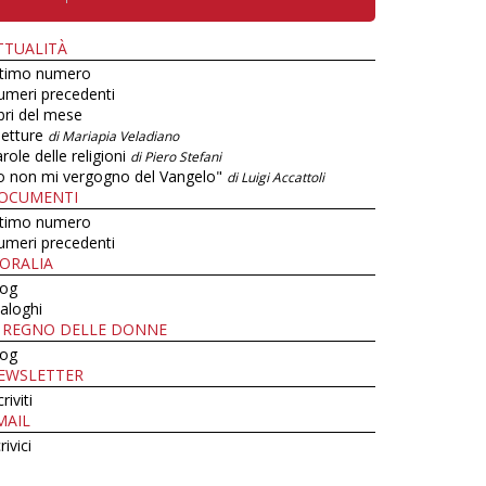
TTUALITÀ
ltimo numero
umeri precedenti
bri del mese
letture
di Mariapia Veladiano
role delle religioni
di Piero Stefani
o non mi vergogno del Vangelo"
di Luigi Accattoli
OCUMENTI
ltimo numero
umeri precedenti
ORALIA
log
aloghi
L REGNO DELLE DONNE
log
EWSLETTER
criviti
MAIL
rivici