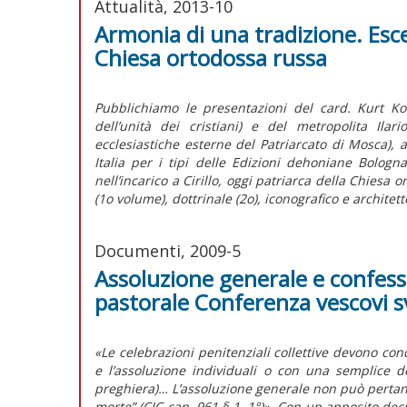
Attualità, 2013-10
Armonia di una tradizione. Esce
Chiesa ortodossa russa
Pubblichiamo le presentazioni del card. Kurt Ko
dell’unità dei cristiani) e del metropolita Ila
ecclesiastiche esterne del Patriarcato di Mosca), 
Italia per i tipi delle Edizioni dehoniane Bologn
nell’incarico a Cirillo, oggi patriarca della Chiesa 
(1o volume), dottrinale (2o), iconografico e architetto
Documenti, 2009-5
Assoluzione generale e confess
pastorale Conferenza vescovi sv
«Le celebrazioni penitenziali collettive devono con
e l’assoluzione individuali o con una semplice 
preghiera)… L’assoluzione generale non può pertan
morte” (CIC can. 961 § 1, 1°)». Con un apposito decr