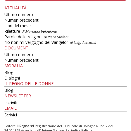
ATTUALITÀ
Ultimo numero
Numeri precedenti
Libri del mese
Riletture
di Mariapia Veladiano
Parole delle religioni
di Piero Stefani
"Io non mi vergogno del Vangelo"
di Luigi Accattoli
DOCUMENTI
Ultimo numero
Numeri precedenti
MORALIA
Blog
Dialoghi
IL REGNO DELLE DONNE
Blog
NEWSLETTER
Iscriviti
EMAIL
Scrivici
Editore
Il Regno srl
Registrazione del Tribunale di Bologna N. 2237 del
24.10.1957 Associato all’Unione Stampa Periodica Italiana