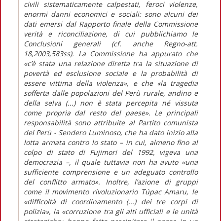
civili sistematicamente calpestati, feroci violenze,
enormi danni economici e sociali: sono alcuni dei
dati emersi dal Rapporto finale della Commissione
verità e riconciliazione, di cui pubblichiamo le
Conclusioni generali (cf. anche Regno-att.
18,2003,583ss). La Commissione ha appurato che
«c’è stata una relazione diretta tra la situazione di
povertà ed esclusione sociale e la probabilità di
essere vittima della violenza», e che «la tragedia
sofferta dalle popolazioni del Perù rurale, andino e
della selva (...) non è stata percepita né vissuta
come propria dal resto del paese». Le principali
responsabilità sono attribuite al Partito comunista
del Perù - Sendero Luminoso, che ha dato inizio alla
lotta armata contro lo stato – in cui, almeno fino al
colpo di stato di Fujimori del 1992, vigeva una
democrazia –, il quale tuttavia non ha avuto «una
sufficiente comprensione e un adeguato controllo
del conflitto armato». Inoltre, l’azione di gruppi
come il movimento rivoluzionario Túpac Amaru, le
«difficoltà di coordinamento (...) dei tre corpi di
polizia», la «corruzione tra gli alti ufficiali e le unità