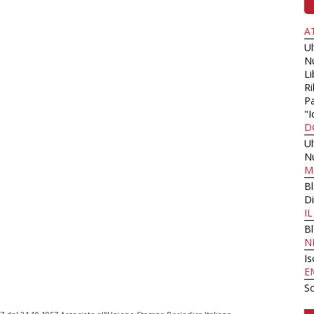
A
U
N
Li
Ri
Pa
"I
D
U
N
M
B
Di
I
B
N
Is
E
Sc