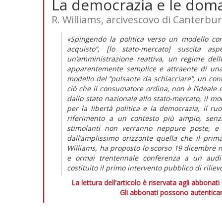
La democrazia e le do
R. Williams, arcivescovo di Canterbu
«Spingendo la politica verso un modello con
acquisto”, [lo stato-mercato] suscita aspe
un’amministrazione reattiva, un regime dell
apparentemente semplice e attraente di una re
modello del “pulsante da schiacciare”, un con
ciò che il consumatore ordina, non è l’ideale 
dallo stato nazionale allo stato-mercato, il mo
per la libertà politica e la democrazia, il ruo
riferimento a un contesto più ampio, sen
stimolanti non verranno neppure poste, e 
dall’amplissimo orizzonte quella che il prim
Williams, ha proposto lo scorso 19 dicembre n
e ormai trentennale conferenza a un audit
costituito il primo intervento pubblico di rilie
La lettura dell'articolo è riservata agli abbonati
Gli abbonati possono autenticar