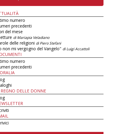
TTUALITÀ
ltimo numero
umeri precedenti
bri del mese
letture
di Mariapia Veladiano
role delle religioni
di Piero Stefani
o non mi vergogno del Vangelo"
di Luigi Accattoli
OCUMENTI
ltimo numero
umeri precedenti
ORALIA
log
aloghi
L REGNO DELLE DONNE
log
EWSLETTER
criviti
MAIL
rivici