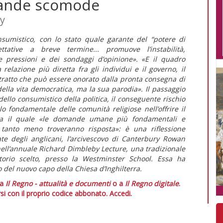
mande scomode
ry
sumistico, con lo stato quale garante del “potere di
ttative a breve termine... promuove l’instabilità,
e pressioni e dei sondaggi d’opinione». «E il quadro
lazione più diretta fra gli individui e il governo, il
tratto che può essere onorato dalla pronta consegna di
della vita democratica, ma la sua parodia». Il passaggio
dello consumistico della politica, il conseguente rischio
lo fondamentale delle comunità religiose nell’offrire il
za il quale «le domande umane più fondamentali e
tanto meno troveranno risposta»: è una riflessione
ate degli anglicani, l’arcivescovo di Canterbury Rowan
ell’annuale Richard Dimbleby Lecture, una tradizionale
orio scelto, presso la Westminster School. Essa ha
vo del nuovo capo della Chiesa d’Inghilterra.
 a
Il Regno - attualità e documenti
o a
Il Regno digitale
.
si con il proprio codice abbonato.
Accedi.