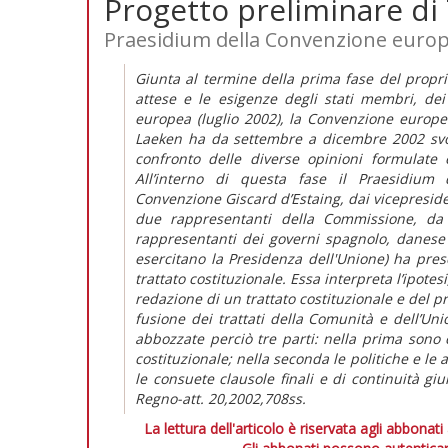
Progetto preliminare di
Praesidium della Convenzione euro
Giunta al termine della prima fase del proprio
attese e le esigenze degli stati membri, dei
europea (luglio 2002), la Convenzione europe
Laeken ha da settembre a dicembre 2002 svolt
confronto delle diverse opinioni formulate e
All’interno di questa fase il Praesidium
Convenzione Giscard d’Estaing, dai vicepresid
due rappresentanti della Commissione, da 
rappresentanti dei governi spagnolo, danese 
esercitano la Presidenza dell'Unione) ha pres
trattato costituzionale. Essa interpreta l’ipot
redazione di un trattato costituzionale e del p
fusione dei trattati della Comunità e dell’U
abbozzate perciò tre parti: nella prima sono c
costituzionale; nella seconda le politiche e le a
le consuete clausole finali e di continuità gi
Regno-att. 20,2002,708ss.
La lettura dell'articolo è riservata agli abbonati