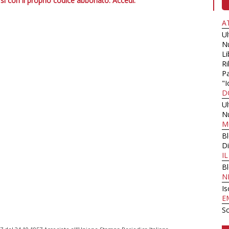
si con il proprio codice abbonato.
Accedi.
A
U
N
Li
Ri
Pa
"I
D
U
N
M
B
Di
I
B
N
Is
E
Sc