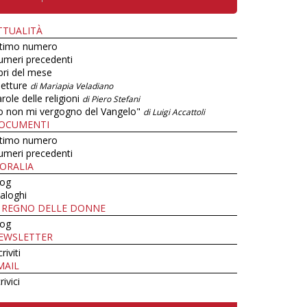
TTUALITÀ
ltimo numero
umeri precedenti
bri del mese
letture
di Mariapia Veladiano
role delle religioni
di Piero Stefani
o non mi vergogno del Vangelo"
di Luigi Accattoli
OCUMENTI
ltimo numero
umeri precedenti
ORALIA
log
aloghi
L REGNO DELLE DONNE
log
EWSLETTER
criviti
MAIL
rivici