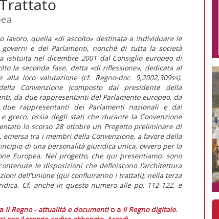
 Trattato
pea
 lavoro, quella «di ascolto» destinata a individuare le
 governi e dei Parlamenti, nonché di tutta la società
a istituita nel dicembre 2001 dal Consiglio europeo di
o la seconda fase, detta «di riflessione», dedicata al
 alla loro valutazione (cf. Regno-doc. 9,2002,309ss).
 della Convenzione (composto dal presidente della
enti, da due rappresentanti del Parlamento europeo, da
due rappresentanti dei Parlamenti nazionali e dai
e greco, ossia degli stati che durante la Convenzione
entato lo scorso 28 ottobre un Progetto preliminare di
esi, emersa tra i membri della Convenzione, a favore della
rincipio di una personalità giuridica unica, ovvero per la
nione Europea. Nel progetto, che qui presentiamo, sono
ontenute le disposizioni che definiscono l’architettura
zioni dell’Unione (qui confluiranno i trattati); nella terza
uridica. Cf. anche in questo numero alle pp. 112-122, e
 a
Il Regno - attualità e documenti
o a
Il Regno digitale
.