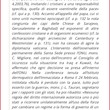
4,2003,76), invitando i cristiani a una responsabilità
specifica, quella di essere «sentinelle della pace»
(cf. qui a p. 130). Accanto all’appello del papa, cui si
sono uniti numerosi episcopati (cf. a p. 132 la nota
congiunta dei capi delle Chiese di Sarajevo,
Gerusalemme e Baghdad) ed esponenti di altre
confessioni cristiane e di organismi ecumenici (cf. la
dichiarazione degli arcivescovi di Canterbury e
Westminster a p. 131), non ha cessato di agire la
diplomazia vaticana. L’intervento dell’osservatore
permanente della Santa Sede presso l’ONU, mons.
C. Migliore, nel corso dell’incontro al Consiglio di
sicurezza sulla situazione tra Iraq e Kuwait, ha
affermato che ogni decisione va presa all’interno
dell’ONU. Nella conferenza tenuta all’Istituto
dermopatico dell’Immacolata a Roma il 24 febbraio,
intitolata «Nulla è perduto con la pace, tutto può
esserlo con la guerra», mons. J.-L. Tauran, segretario
per i rapporti con gli stati, ha poi ribadito: «Nessuna
regola del diritto internazionale autorizza uno o più
stati a ricorrere unilateralmente all’uso della forza
per cambiare un regime o la forma di governo di un