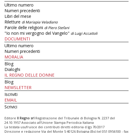
Ultimo numero
Numeri precedenti
Libri del mese
Riletture
di Mariapia Veladiano
Parole delle religioni
di Piero Stefani
"Io non mi vergogno del Vangelo"
di Luigi Accattoli
DOCUMENTI
Ultimo numero
Numeri precedenti
MORALIA
Blog
Dialoghi
IL REGNO DELLE DONNE
Blog
NEWSLETTER
Iscriviti
EMAIL
Scrivici
Editore
Il Regno srl
Registrazione del Tribunale di Bologna N. 2237 del
24.10.1957 Associato all’Unione Stampa Periodica Italiana
La testata usufruisce dei contributi diretti editoria d.lgs 70/2017
Direzione e redazione Via del Monte 5 40126 Bologna (Bo) tel 051 0956100 - fax