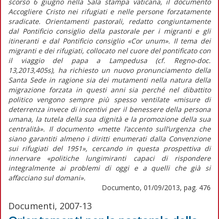
scorso 6 giugno nella Sala stampa vaticana, il documento
Accogliere Cristo nei rifugiati e nelle persone forzatamente
sradicate. Orientamenti pastorali, redatto congiuntamente
dal Pontificio consiglio della pastorale per i migranti e gli
itineranti e dal Pontificio consiglio «Cor unum». Il tema dei
migranti e dei rifugiati, collocato nel cuore del pontificato con
il viaggio del papa a Lampedusa (cf. Regno-doc.
13,2013,405s), ha richiesto un nuovo pronunciamento della
Santa Sede in ragione sia dei mutamenti nella natura della
migrazione forzata in questi anni sia perché nel dibattito
politico vengono sempre più spesso ventilate «misure di
deterrenza invece di incentivi per il benessere della persona
umana, la tutela della sua dignità e la promozione della sua
centralità». Il documento «mette l’accento sull’urgenza che
siano garantiti almeno i diritti enumerati dalla Convenzione
sui rifugiati del 1951», cercando in questa prospettiva di
innervare «politiche lungimiranti capaci di rispondere
integralmente ai problemi di oggi e a quelli che già si
affacciano sul domani».
Documento, 01/09/2013, pag. 476
Documenti, 2007-13