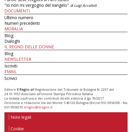
"Io non mi vergogno del Vangelo"
di Luigi Accattoli
DOCUMENTI
Ultimo numero
Numeri precedenti
MORALIA
Blog
Dialoghi
IL REGNO DELLE DONNE
Blog
NEWSLETTER
Iscriviti
EMAIL
Scrivici
Editore
Il Regno srl
Registrazione del Tribunale di Bologna N. 2237 del
24.10.1957 Associato all’Unione Stampa Periodica Italiana
La testata usufruisce dei contributi diretti editoria d.lgs 70/2017
Direzione e redazione Via del Monte 5 40126 Bologna (Bo) tel 051 0956100 - fax
051 0956310
ilregno@ilregno.it
Note legali
Cookie