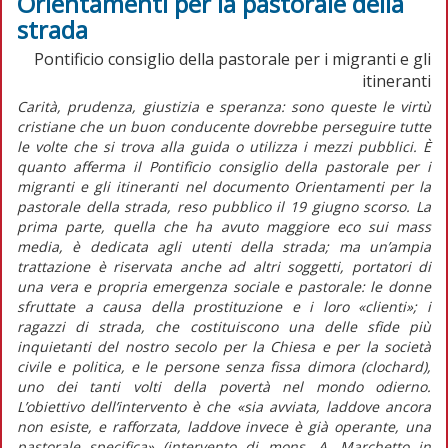
Orientamenti per la pastorale della
strada
Pontificio consiglio della pastorale per i migranti e gli
itineranti
Carità, prudenza, giustizia e speranza: sono queste le virtù
cristiane che un buon conducente dovrebbe perseguire tutte
le volte che si trova alla guida o utilizza i mezzi pubblici. È
quanto afferma il Pontificio consiglio della pastorale per i
migranti e gli itineranti nel documento Orientamenti per la
pastorale della strada, reso pubblico il 19 giugno scorso. La
prima parte, quella che ha avuto maggiore eco sui mass
media, è dedicata agli utenti della strada; ma un’ampia
trattazione è riservata anche ad altri soggetti, portatori di
una vera e propria emergenza sociale e pastorale: le donne
sfruttate a causa della prostituzione e i loro «clienti»; i
ragazzi di strada, che costituiscono una delle sfide più
inquietanti del nostro secolo per la Chiesa e per la società
civile e politica, e le persone senza fissa dimora (clochard),
uno dei tanti volti della povertà nel mondo odierno.
L’obiettivo dell’intervento è che «sia avviata, laddove ancora
non esiste, e rafforzata, laddove invece è già operante, una
pastorale specifica» (intervento di mons. A. Marchetto in