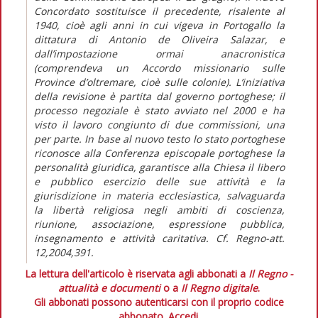
Concordato sostituisce il precedente, risalente al
1940, cioè agli anni in cui vigeva in Portogallo la
dittatura di Antonio de Oliveira Salazar, e
dall’impostazione ormai anacronistica
(comprendeva un Accordo missionario sulle
Province d’oltremare, cioè sulle colonie). L’iniziativa
della revisione è partita dal governo portoghese; il
processo negoziale è stato avviato nel 2000 e ha
visto il lavoro congiunto di due commissioni, una
per parte. In base al nuovo testo lo stato portoghese
riconosce alla Conferenza episcopale portoghese la
personalità giuridica, garantisce alla Chiesa il libero
e pubblico esercizio delle sue attività e la
giurisdizione in materia ecclesiastica, salvaguarda
la libertà religiosa negli ambiti di coscienza,
riunione, associazione, espressione pubblica,
insegnamento e attività caritativa. Cf. Regno-att.
12,2004,391.
La lettura dell'articolo è riservata agli abbonati a
Il Regno -
attualità e documenti
o a
Il Regno digitale
.
Gli abbonati possono autenticarsi con il proprio codice
abbonato.
Accedi.