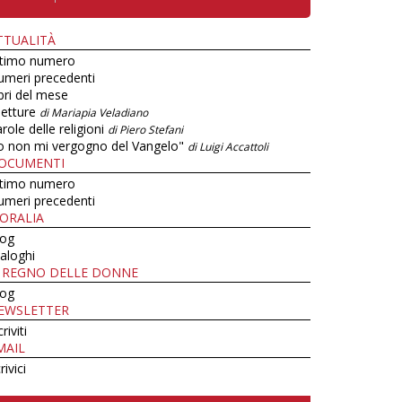
TTUALITÀ
ltimo numero
umeri precedenti
bri del mese
letture
di Mariapia Veladiano
role delle religioni
di Piero Stefani
o non mi vergogno del Vangelo"
di Luigi Accattoli
OCUMENTI
ltimo numero
umeri precedenti
ORALIA
log
aloghi
L REGNO DELLE DONNE
log
EWSLETTER
criviti
MAIL
rivici