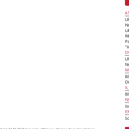
A
U
N
Li
Ri
Pa
"I
D
U
N
M
B
Di
I
B
N
Is
E
Sc