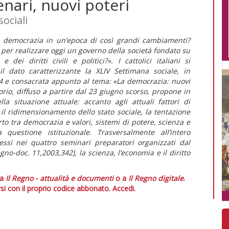
nari, nuovi poteri
ociali
a democrazia in un’epoca di così grandi cambiamenti?
 per realizzare oggi un governo della società fondato su
dei diritti civili e politici?». I cattolici italiani si
l dato caratterizzante la XLIV Settimana sociale, in
4 e consacrata appunto al tema: «La democrazia: nuovi
rio, diffuso a partire dal 23 giugno scorso, propone in
a situazione attuale: accanto agli attuali fattori di
 il ridimensionamento dello stato sociale, la tentazione
to tra democrazia e valori, sistemi di potere, scienza e
a questione istituzionale. Trasversalmente all’intero
essi nei quattro seminari preparatori organizzati dal
gno-doc. 11,2003,342), la scienza, l’economia e il diritto
 a
Il Regno - attualità e documenti
o a
Il Regno digitale
.
si con il proprio codice abbonato.
Accedi.