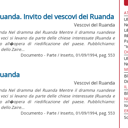
A
anda. Invito dei vescovi dei Ruanda
U
Vescovi del Ruanda
N
Li
Ruanda Nel dramma del Ruanda Mentre il dramma ruandese
Ri
oci si levano da parte delle chiese interessate (Ruanda e
Pa
o all�opera di riedificazione del paese. Pubblichiamo:
"I
ello Zaire...
D
Documento - Parte / Inserto, 01/09/1994, pag. 553
U
N
M
Ruanda
B
Di
Vescovi del Ruanda
I
Ruanda Nel dramma del Ruanda Mentre il dramma ruandese
B
oci si levano da parte delle chiese interessate (Ruanda e
N
o all�opera di riedificazione del paese. Pubblichiamo:
Is
ello Zaire...
E
Documento - Parte / Inserto, 01/09/1994, pag. 553
Sc