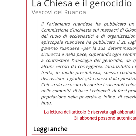
La Chiesa e il genocidio
Vescovi del Ruanda
Il Parlamento ruandese ha pubblicato un Ra
Commissione d’inchiesta sui massacri di Gikongo
del ruolo di ecclesiastici e di organizzazion
episcopale ruandese ha pubblicato il 26 lug
governo ruandese «per la sua determinazione
sicurezza e nella pace, superando ogni sentim
a contrastare l’ideologia del genocidio, da
alcuni «errori da correggere». Innanzitutto i 
fretta, in modo precipitoso», spesso confo
discussione i giudizi già emessi dalla giustiz
Chiesa sia accusata di coprire i sacerdoti colpe
nelle comunità di base i colpevoli, di farsi pr
popolazione nella povertà» e, infine, di selez
hutu.
La lettura dell'articolo è riservata agli abbonati
Gli abbonati possono autenticar
Leggi anche