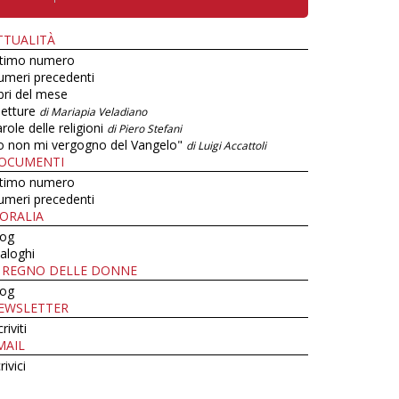
TTUALITÀ
ltimo numero
umeri precedenti
bri del mese
letture
di Mariapia Veladiano
role delle religioni
di Piero Stefani
o non mi vergogno del Vangelo"
di Luigi Accattoli
OCUMENTI
ltimo numero
umeri precedenti
ORALIA
log
aloghi
L REGNO DELLE DONNE
log
EWSLETTER
criviti
MAIL
rivici