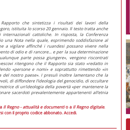
pporto che sintetizza i risultati dei lavori della
ro, istituita lo scorso 20 gennaio. Il testo tratta anche
i internazionali cattoliche. In risposta, la Conferenza
lio una Nota nella quale, esprimendo soddisfazione al
 a vigilare affinché i ruandesi possano vivere nella
ento di odio e di rancore… e per la sua determinazione
 qualunque parte possa giungere», vengono riscontrati
vescovi ritengono che il Rapporto sia stato «redatto in
ndendo «persone e nomi» e soprattutto rimettendo «in
ia del nostro paese». I presuli inoltre lamentano che la
voli, di diffondere l’ideologia del genocidio, di occultare
omotrice di un’ideologia della povertà «per mantenere la
ionare sacerdoti prevalentemente appartenenti all’etnia
 a
Il Regno - attualità e documenti
o a
Il Regno digitale
.
si con il proprio codice abbonato.
Accedi.