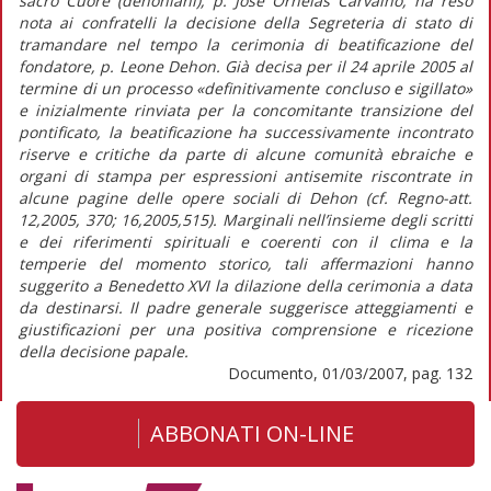
sacro Cuore (dehoniani), p. José Ornelas Carvalho, ha reso
nota ai confratelli la decisione della Segreteria di stato di
tramandare nel tempo la cerimonia di beatificazione del
fondatore, p. Leone Dehon. Già decisa per il 24 aprile 2005 al
termine di un processo «definitivamente concluso e sigillato»
e inizialmente rinviata per la concomitante transizione del
pontificato, la beatificazione ha successivamente incontrato
riserve e critiche da parte di alcune comunità ebraiche e
organi di stampa per espressioni antisemite riscontrate in
alcune pagine delle opere sociali di Dehon (cf. Regno-att.
12,2005, 370; 16,2005,515). Marginali nell’insieme degli scritti
e dei riferimenti spirituali e coerenti con il clima e la
temperie del momento storico, tali affermazioni hanno
suggerito a Benedetto XVI la dilazione della cerimonia a data
da destinarsi. Il padre generale suggerisce atteggiamenti e
giustificazioni per una positiva comprensione e ricezione
della decisione papale.
Documento, 01/03/2007, pag. 132
ABBONATI ON-LINE