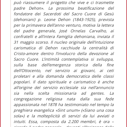
può riassumere il progetto che vive e ci trasmette
padre Dehon». La prossima beatificazione del
fondatore dei Sacerdoti del Sacro Cuore di Gesù
(dehoniani) p. Leone Dehon (1843-1925), prevista
per la primavera dell’anno venturo, motiva la lettera
del padre generale, José Ornelas Carvalho, ai
confratelli e all’intera Famiglia dehoniana, inviata il
31 maggio scorso. Il nucleo originale dell’intuizione
carismatica di Dehon racchiude la centralità di
Cristo-amore dentro l’involucro della devozione al
Sacro Cuore. L’intimità contemplativa si sviluppa,
sulla base dell’emergenza storica della fine
dell’Ottocento, nel servizio ai giovani, ai ceti
proletari e alla domanda democratica delle classi
popolari. Il dato spirituale e carismatico è anche
all’origine del servizio ecclesiale sia nell’annuncio
sia nella scelta missionaria ad gentes. La
congregazione religiosa nata dalla sua fede
appassionata nel 1878 ha testimoniato nel tempo la
preghiera evangelica «Sint unum» («Siano una cosa
sola») e la molteplicità di servizi da lui avviati o
intuiti. Essa, composta da 2.200 membri, è ora –