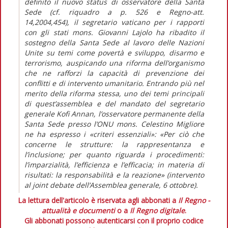
definito il nuovo status di osservatore della Santa
Sede (cf. riquadro a p. 526 e Regno-att.
14,2004,454), il segretario vaticano per i rapporti
con gli stati mons. Giovanni Lajolo ha ribadito il
sostegno della Santa Sede al lavoro delle Nazioni
Unite su temi come povertà e sviluppo, disarmo e
terrorismo, auspicando una riforma dell’organismo
che ne rafforzi la capacità di prevenzione dei
conflitti e di intervento umanitario. Entrando più nel
merito della riforma stessa, uno dei temi principali
di quest’assemblea e del mandato del segretario
generale Kofi Annan, l’osservatore permanente della
Santa Sede presso l’ONU mons. Celestino Migliore
ne ha espresso i «criteri essenziali»: «Per ciò che
concerne le strutture: la rappresentanza e
l’inclusione; per quanto riguarda i procedimenti:
l’imparzialità, l’efficienza e l’efficacia; in materia di
risultati: la responsabilità e la reazione» (intervento
al joint debate dell’Assemblea generale, 6 ottobre).
La lettura dell'articolo è riservata agli abbonati a
Il Regno -
attualità e documenti
o a
Il Regno digitale
.
Gli abbonati possono autenticarsi con il proprio codice